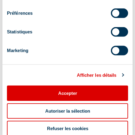
consentement
Posts
1
2
…
21
Next
pagination
Préférences
Statistiques
Recurring events
Marketing
Afficher les détails
Accepter
Autoriser la sélection
Highlights program
Refuser les cookies