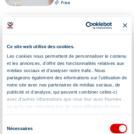
Free
10 Aug. 2026
Nature
Discover the birds of the
Plan de Tuéda nature
reserve
Ce site web utilise des cookies.
Free
Les cookies nous permettent de personnaliser le contenu
et les annonces, d'offrir des fonctionnalités relatives aux
Favorites
médias sociaux et d'analyser notre trafic. Nous
partageons également des informations sur l'utilisation de
10 Aug. 2026
notre site avec nos partenaires de médias sociaux, de
Nature
Creation of a mini-book on
publicité et d'analyse, qui peuvent combiner celles-ci
nature
avec d'autres informations que vous leur avez fournies
ou qu'ils ont collectées lors de votre utilisation de leurs
Free
services.
Favorites
Sélection
Nécessaires
du