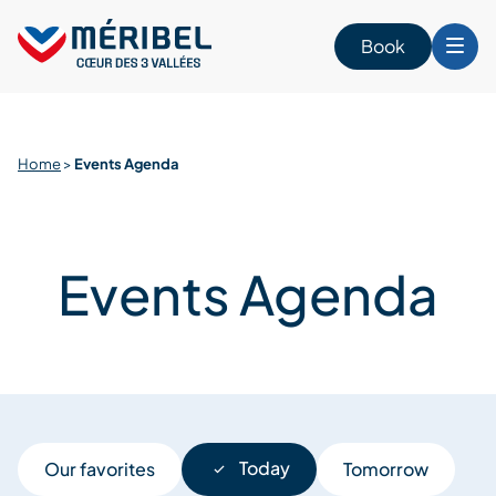
Skip
to
Book
content
Home
>
Events Agenda
Events Agenda
Today
Our favorites
Tomorrow