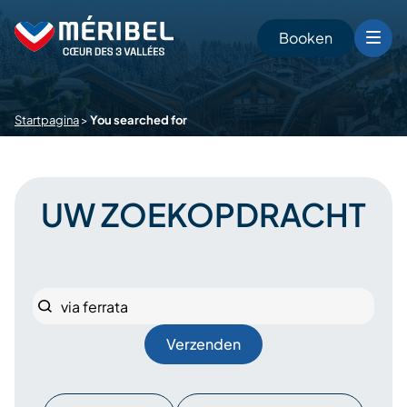
Skip
to
Booken
content
Startpagina
>
You searched for
n
UW ZOEKOPDRACHT