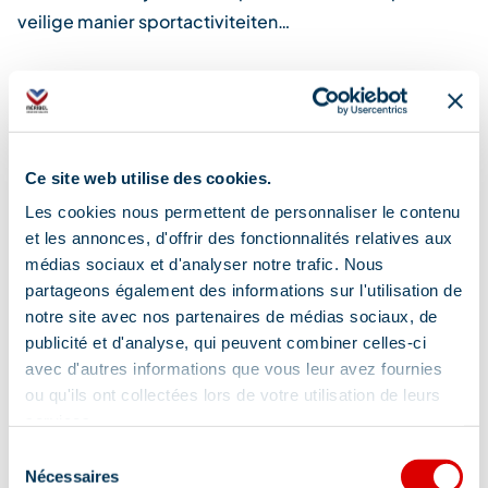
veilige manier sportactiviteiten…
Winkels (algemeen)
Sport Boutique II – SkiSet
Ce site web utilise des cookies.
Sport Boutique Les Carlines at le plateau de Morel,
Les cookies nous permettent de personnaliser le contenu
welcome and advise you on your p…
et les annonces, d'offrir des fonctionnalités relatives aux
médias sociaux et d'analyser notre trafic. Nous
partageons également des informations sur l'utilisation de
notre site avec nos partenaires de médias sociaux, de
Op de pagina’s van de
publicité et d'analyse, qui peuvent combiner celles-ci
avec d'autres informations que vous leur avez fournies
website
ou qu'ils ont collectées lors de votre utilisation de leurs
services.
Via Ferrata beoefenen in de Savoie
Sélection
Meer zien
Nécessaires
du