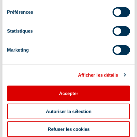
Posts
consentement
1
2
…
21
Next
pagination
Préférences
Statistiques
Recurring events
Marketing
Afficher les détails
Accepter
Autoriser la sélection
Highlights program
Refuser les cookies