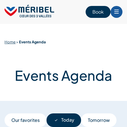
Skip
to
Book
content
Home
>
Events Agenda
Events Agenda
Today
Our favorites
Tomorrow