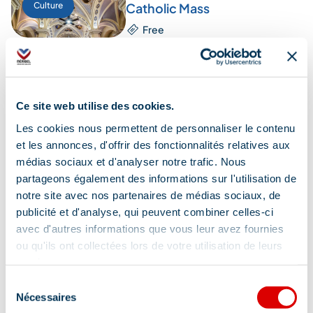
Culture
Catholic Mass
Free
9 Aug. 2026
Nature
Creative workshop: pine
Ce site web utilise des cookies.
cone marmots
Les cookies nous permettent de personnaliser le contenu
Free
et les annonces, d'offrir des fonctionnalités relatives aux
Favorites
médias sociaux et d'analyser notre trafic. Nous
partageons également des informations sur l'utilisation de
notre site avec nos partenaires de médias sociaux, de
9 Aug. 2026
publicité et d'analyse, qui peuvent combiner celles-ci
Nature
Blind test with animal calls
avec d'autres informations que vous leur avez fournies
ou qu'ils ont collectées lors de votre utilisation de leurs
Free
services.
Favorites
Sélection
Nécessaires
du