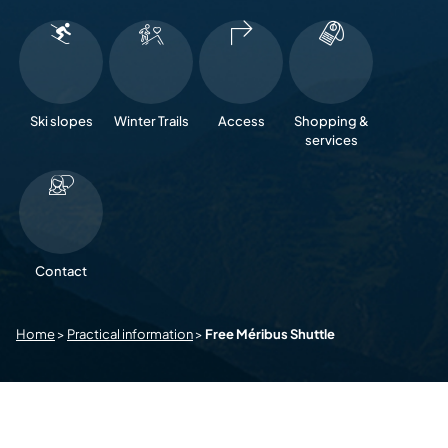
Ski slopes
Winter Trails
Access
Shopping &
services
Contact
Home
>
Practical information
>
Free Méribus Shuttle