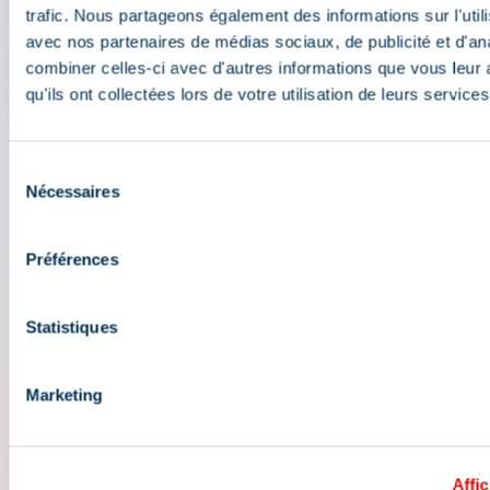
travel assistant
trafic. Nous partageons également des informations sur l'utili
avec nos partenaires de médias sociaux, de publicité et d'an
combiner celles-ci avec d'autres informations que vous leur 
Check out all the live information about the ski
qu'ils ont collectées lors de votre utilisation de leurs services
resort: map, events, activities, restaurants,
shuttles, and car park....
Plan your day in the heart of the 3 Vallées ski area:
Sélection
opening conditions, weather forecast,
Nécessaires
du
webcams, and ski passes....
consentement
Préférences
Statistiques
Marketing
Affic