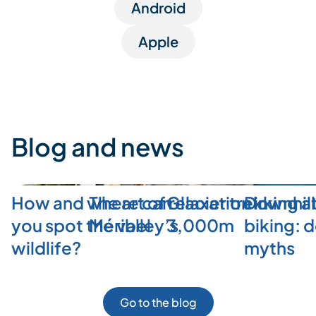
Android
Apple
Blog and news
How and where can
The art of relaxation in
Glacier trekking a
Downhill
you spot the valley’s
Méribel
3,000m
biking: 
wildlife?
myths
Go to the blog