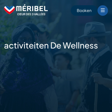
Skip
to
Booken
content
n
activiteiten
De Wellness