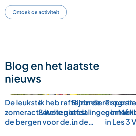
Ontdek de activiteit
Blog en het laatste
nieuws
De leukste
Ik heb raften in de
Bijzondere sporti
Program
zomeractiviteiten in
Savoie getest
afdalingen in Méri
gemakkel
de bergen voor de…
in de…
in Les 3 