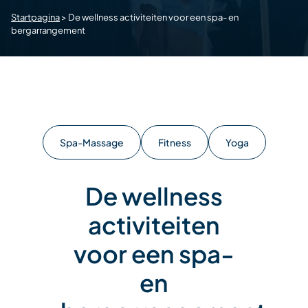
Startpagina
>
De wellness activiteiten voor een spa- en
bergarrangement
Spa-Massage
Fitness
Yoga
De wellness
activiteiten
voor een spa-
en