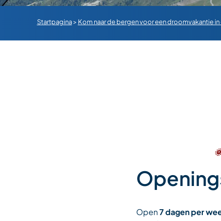
Startpagina
>
Kom naar de bergen voor een droomvakantie in

Openings
Open
7 dagen per wee