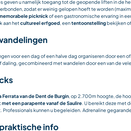
s geven u namelijk toegang tot de geopende liften in de hele
verbonden, zodat er weinig gelopen hoeft te worden (maxim
memorabele picknick
of een gastronomische ervaring in ee
k aan het
cultureel erfgoed
, een
tentoonstelling
bekijken o
andelingen
ngen voor een dag of een halve dag organiseren door een of
g of daling, gecombineerd met wandelen door een van de vel
icks
a Ferrata van de Dent de Burgin
, op 2.700m hoogte, de hoo
 met een parapente vanaf de Saulire
. U bereikt deze met 
t. Professionals kunnen u begeleiden. Adrenaline gegarand
praktische info