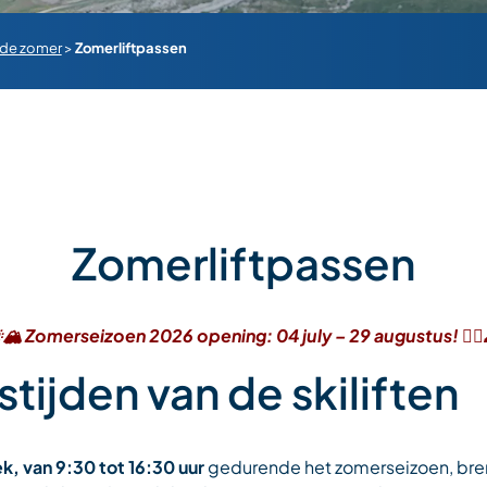
 de zomer
>
Zomerliftpassen
Zomerliftpassen
🏔️ Zomerseizoen 2026 opening: 04 july – 29 augustus! 🚵‍♂️
tijden van de skiliften
k, van 9:30 tot 16:30 uur
gedurende het zomerseizoen, breng