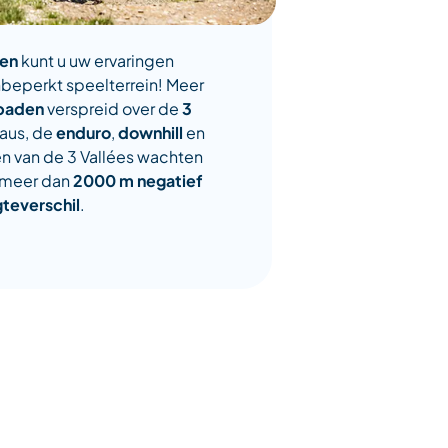
ten
kunt u uw ervaringen
nbeperkt speelterrein! Meer
paden
verspreid over de
3
eaus, de
enduro
,
downhill
en
 van de 3 Vallées wachten
 meer dan
2000 m negatief
teverschil
.