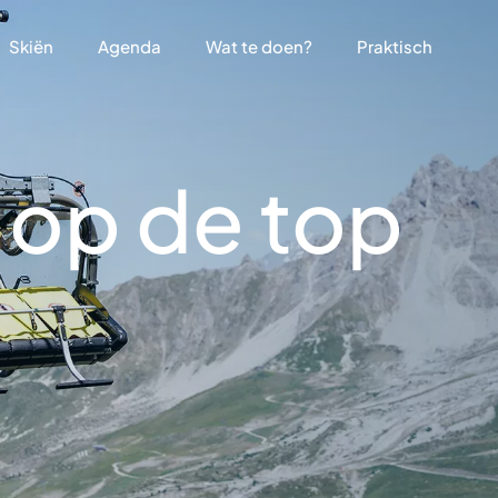
Skiën
Agenda
Wat te doen?
Praktisch
 op de top