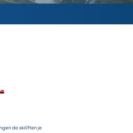
🌄
en de skiliften je