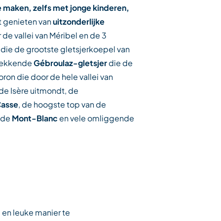
 maken, zelfs met jonge kinderen,
nt genieten van
uitzonderlijke
 de vallei van Méribel en de 3
die de grootste gletsjerkoepel van
wekkende
Gébroulaz-gletsjer
die de
oron die door de hele vallei van
 de Isère uitmondt, de
Casse
, de hoogste top van de
n de
Mont-Blanc
en vele omliggende
 en leuke manier te