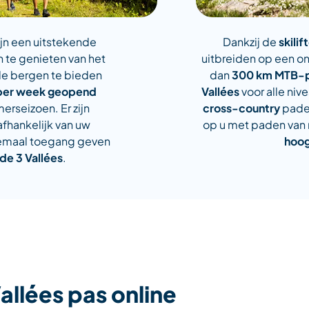
zijn een uitstekende
Dankzij de
skilif
 te genieten van het
uitbreiden op een o
de bergen te bieden
dan
300 km MTB-
per week geopend
Vallées
voor alle niv
rseizoen. Er zijn
cross-country
paden
afhankelijk van uw
op u met paden van
allemaal toegang geven
hoog
 de 3 Vallées
.
allées pas online