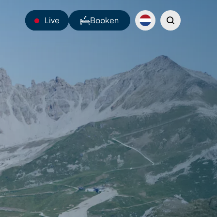
Live
Booken
14°C
Webcams
Shuttles
Sentiers