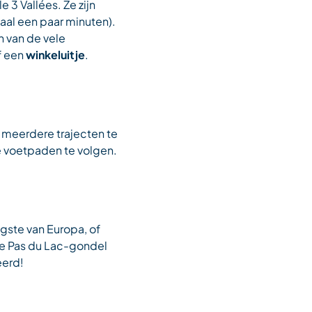
 3 Vallées. Ze zijn
aal een paar minuten).
n van de vele
f een
winkeluitje
.
 meerdere trajecten te
e voetpaden te volgen.
gste van Europa, of
de Pas du Lac-gondel
eerd!