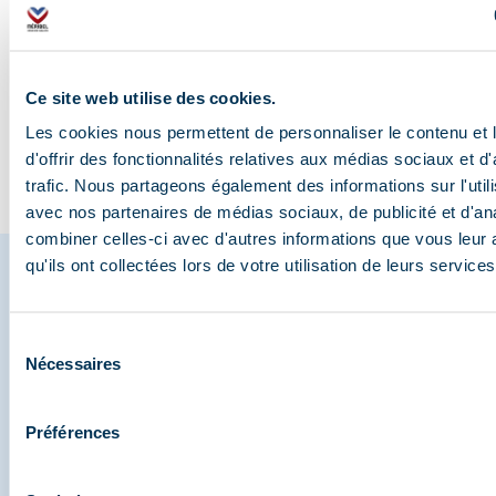
zomeractiviteiten in
Savoie getest
afdalingen in Méri
gemakkel
de bergen voor de…
in de…
in Les 3 
Ce site web utilise des cookies.
Les cookies nous permettent de personnaliser le contenu et
De blog bezoeken
d'offrir des fonctionnalités relatives aux médias sociaux et d
trafic. Nous partageons également des informations sur l'utili
avec nos partenaires de médias sociaux, de publicité et d'an
combiner celles-ci avec d'autres informations que vous leur 
qu'ils ont collectées lors de votre utilisation de leurs services
Deel je momenten in
Sélection
Nécessaires
Méribel
du
consentement
En we zijn ook te vinden op de sociale media
Préférences