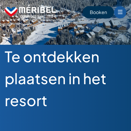
Skip
to
Booken
content
n
Te ontdekken
plaatsen in het
resort