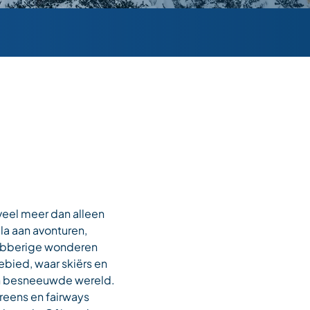
 veel meer dan alleen
la aan avonturen,
glibberige wonderen
ebied, waar skiërs en
n besneeuwde wereld.
reens en fairways