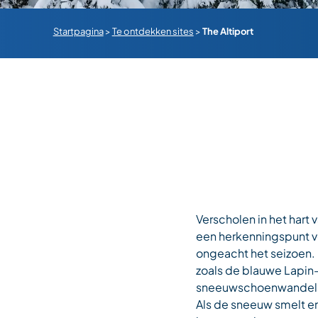
Startpagina
>
Te ontdekken sites
>
The Altiport
Verscholen in het hart
een herkenningspunt vo
ongeacht het seizoen. 
zoals de blauwe Lapin-
sneeuwschoenwandelaa
Als de sneeuw smelt en