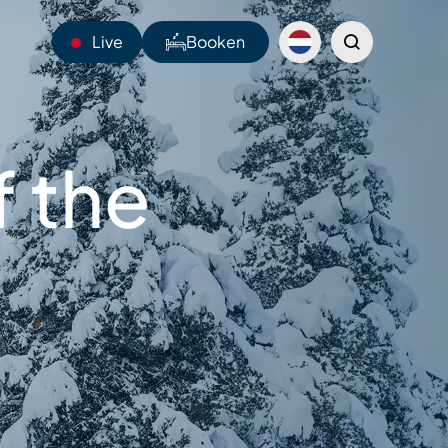
Live
Booken
25°C
f the
Webcams
Shuttles
Sentiers