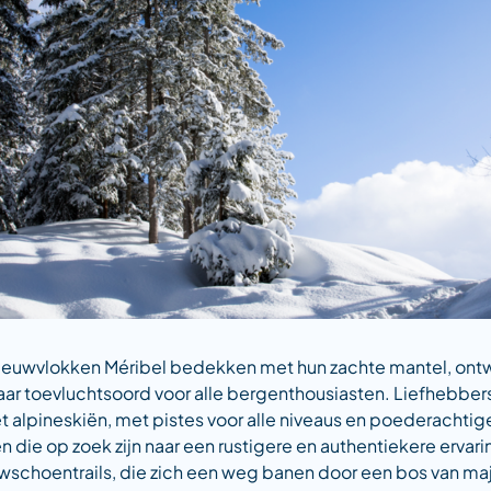
euwvlokken Méribel bedekken met hun zachte mantel, ontwa
aar toevluchtsoord voor alle bergenthousiasten. Liefhebbers
t alpineskiën, met pistes voor alle niveaus en poederachtig
n die op zoek zijn naar een rustigere en authentiekere ervar
wschoentrails, die zich een weg banen door een bos van m