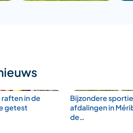
 nieuws
 raften in de
Bijzondere sporti
e getest
afdalingen in Mérib
de…