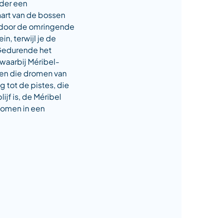
nder een
hart van de bossen
d door de omringende
n, terwijl je de
 Gedurende het
waarbij Méribel-
en die dromen van
g tot de pistes, die
jf is, de Méribel
nkomen in een