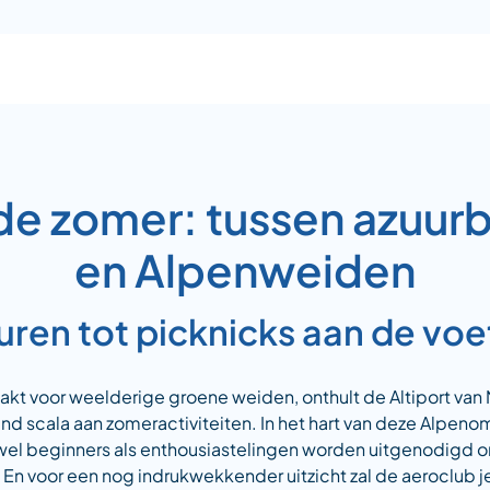
n de zomer: tussen azuur
en Alpenweiden
uren tot picknicks aan de voe
t voor weelderige groene weiden, onthult de Altiport van M
d scala aan zomeractiviteiten. In het hart van deze Alpeno
owel beginners als enthousiastelingen worden uitgenodigd 
 voor een nog indrukwekkender uitzicht zal de aeroclub j