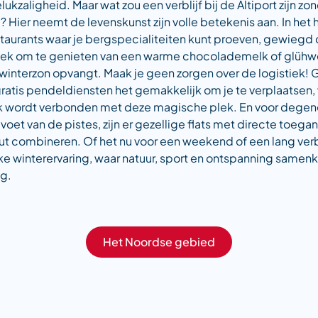
zaligheid. Maar wat zou een verblijf bij de Altiport zijn zo
Hier neemt de levenskunst zijn volle betekenis aan. In het 
estaurants waar je bergspecialiteiten kunt proeven, gewieg
 plek om te genieten van een warme chocolademelk of glühwei
 winterzon opvangt. Maak je geen zorgen over de logistiek!
atis pendeldiensten het gemakkelijk om je te verplaatsen, 
k wordt verbonden met deze magische plek. En voor degen
et van de pistes, zijn er gezellige flats met directe toegan
ut combineren. Of het nu voor een weekend of een lang verbli
eke winterervaring, waar natuur, sport en ontspanning same
ng.
Het Noordse gebied