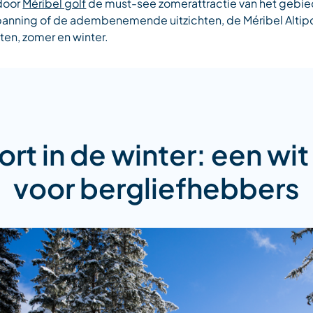
door
Méribel golf
de must-see zomerattractie van het gebied
spanning of de adembenemende uitzichten, de Méribel Altipo
en, zomer en winter.
ort in de winter: een wit
voor bergliefhebbers