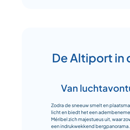
De Altiport i
Van luchtavont
Zodra de sneeuw smelt en plaatsmaak
licht en biedt het een adembenemen
Méribel zich majestueus uit, waar z
een indrukwekkend bergpanorama. En