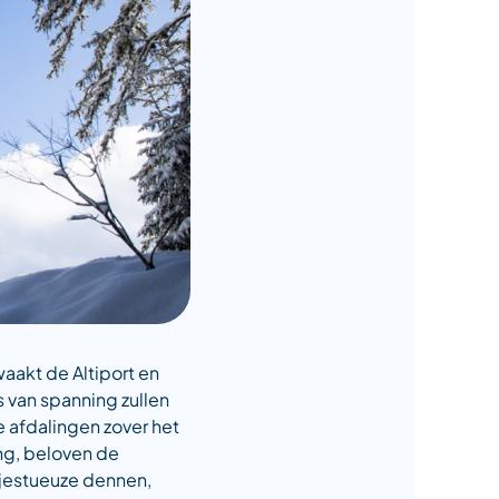
akt de Altiport en
 van spanning zullen
e afdalingen zover het
ing, beloven de
ajestueuze dennen,