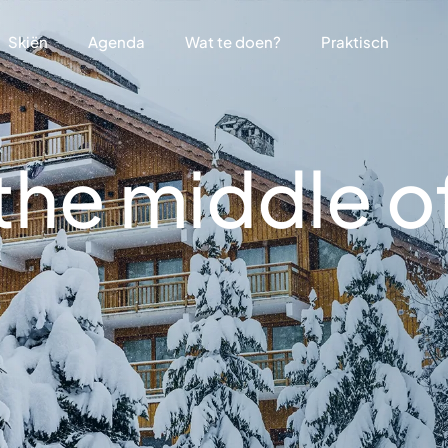
Skiën
Agenda
Wat te doen?
Praktisch
 the middle o