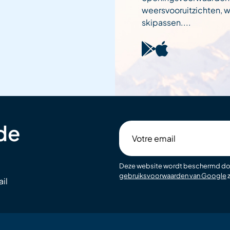
weersvooruitzichten,
skipassen....
 de
Votre
email
Deze website wordt beschermd d
gebruiksvoorwaarden van Google
z
il