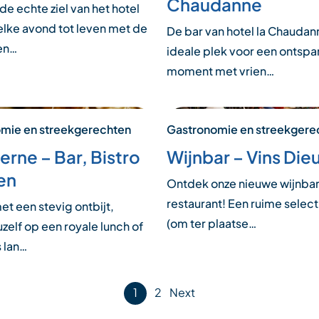
Chaudanne
 de echte ziel van het hotel
elke avond tot leven met de
De bar van hotel la Chaudan
en…
ideale plek voor een ontsp
moment met vrien…
mie en streekgerechten
Gastronomie en streekgere
erne – Bar, Bistro
Wijnbar – Vins Die
len
Ontdek onze nieuwe wijnbar
restaurant! Een ruime select
met een stevig ontbijt,
(om ter plaatse…
uzelf op een royale lunch of
 lan…
1
2
Next