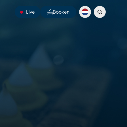
Live
Booken
23°C
Webcams
Shuttles
Sentiers