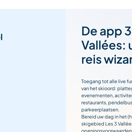
De app 3
l
Vallées:
reis wiza
Toegang tot alle live fu
van het skioord: platt
evenementen, activitei
restaurants, pendelbu
parkeerplaatsen.
Bereid uw dag in het (h
skigebied Les 3 Vallée
openingsvoorwaarden