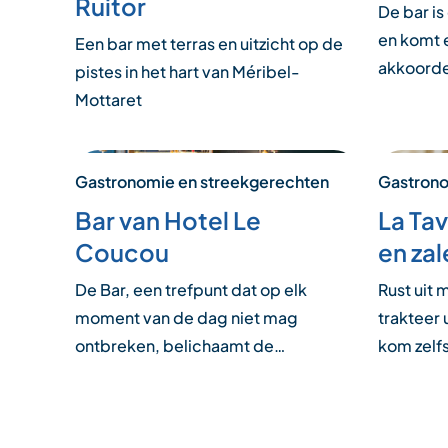
Ruitor
De bar is
en komt 
Een bar met terras en uitzicht op de
akkoord
pistes in het hart van Méribel-
Mottaret
Gastronomie en streekgerechten
Gastrono
Bar van Hotel Le
La Tav
Coucou
en za
De Bar, een trefpunt dat op elk
Rust uit 
moment van de dag niet mag
trakteer 
ontbreken, belichaamt de…
kom zelfs
Posts
pagination