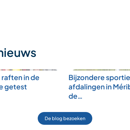
 nieuws
 raften in de
Bijzondere sporti
e getest
afdalingen in Mérib
de…
De blog bezoeken