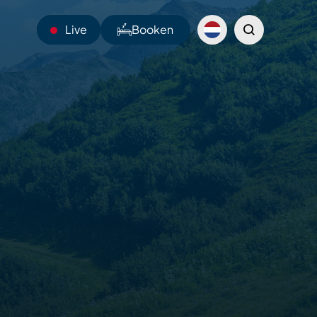
Live
Booken
13°C
Webcams
Shuttles
Sentiers