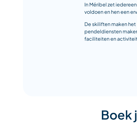
In Méribel zet iedereen
voldoen en hen een er
De skiliften maken het
pendeldiensten maken h
faciliteiten en activit
Boek j