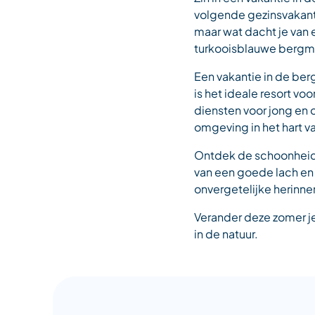
volgende gezinsvakanti
maar wat dacht je van 
turkooisblauwe bergmer
Een vakantie in de ber
is het ideale resort v
diensten voor jong en o
omgeving in het hart va
Ontdek de schoonheid v
van een goede lach en
onvergetelijke herinne
Verander deze zomer j
in de natuur.