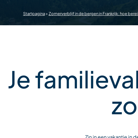
Startpagina
>
Zomerverblijf in de bergen in Frankrijk: hoe bereid
Je familiev
zo
Zin in een vakantie in