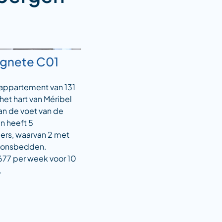
ugnete C01
 appartement van 131
 het hart van Méribel
an de voet van de
en heeft 5
ers, waarvan 2 met
oonsbedden.
677 per week voor 10
.