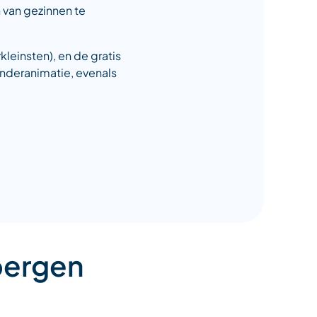
n van gezinnen te
leinsten), en de gratis
inderanimatie, evenals
 bergen