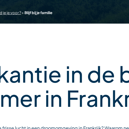
 je je voor ?
>
Blijf bij je familie
akantie in de
mer in Frankr
 de frisse lucht in een droomomgeving in Frankrijk? Waarom n