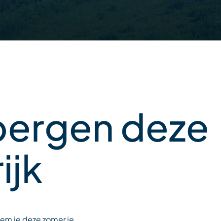
 bergen deze
ijk
eem je deze zomer je