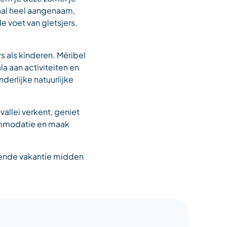
maal heel aangenaam,
 voet van gletsjers,
s als kinderen. Méribel
a aan activiteiten en
derlijke natuurlijke
allei verkent, geniet
commodatie en maak
kende vakantie midden