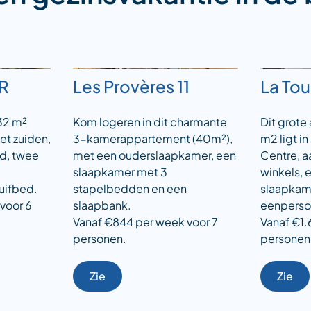
5R
Les Provères 11
La To
32 m²
Kom logeren in dit charmante
Dit grote
et zuiden,
3-kamerappartement (40m²),
m2 ligt in
d, twee
met een ouderslaapkamer, een
Centre, a
slaapkamer met 3
winkels, 
uifbed.
stapelbedden en een
slaapkam
voor 6
slaapbank.
eenpers
Vanaf €844 per week voor 7
Vanaf €1.
personen.
personen
Zie
Zie