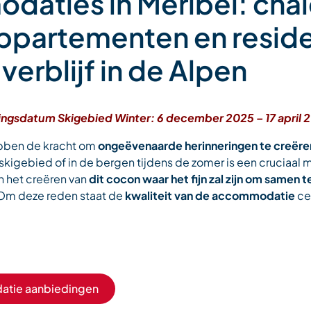
aties in Méribel: chal
appartementen en resid
verblijf in de Alpen
ingsdatum Skigebied Winter: 6 december 2025 – 17 april 20
bben de kracht om
ongeëvenaarde herinneringen te creëre
kigebied of in de bergen tijdens de zomer is een cruciaal
 het creëren van
dit cocon waar het fijn zal zijn om samen 
 Om deze reden staat de
kwaliteit van de accommodatie
cen
tie aanbiedingen