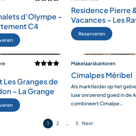
Residence Pierre 
halets d’Olympe –
Vacances – Les Ra
rtement C4
Reserveren
veren
ere
Makelaarskantoren
Cimalpes Méribel
t Les Granges de
Als marktleider op het gebi
on – La Grange
luxe onroerend goed in de 
combineert Cimalpe…
veren
1
2
…
5
Next