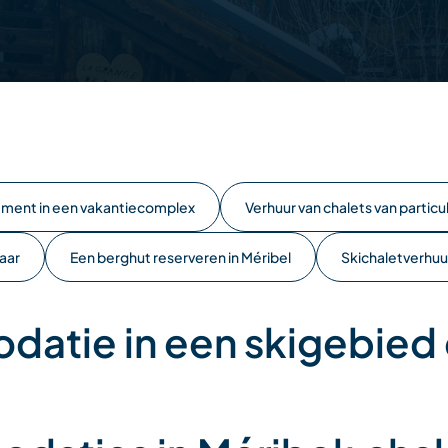
ement in een vakantiecomplex
Verhuur van chalets van partic
aar
Een berghut reserveren in Méribel
Skichaletverhuu
atie in een skigebied 