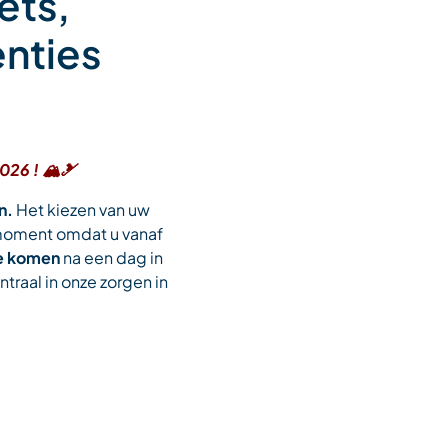
ets,
enties
26 ! 🏔️🎿
n.
Het kiezen van uw
 moment omdat u vanaf
te komen
na een dag in
traal in onze zorgen in