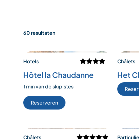
60 resultaten
Hotels
Châlets
Hôtel la Chaudanne
Het C
1 min van de skipistes
Reser
Reserveren
Châlets
Particuli