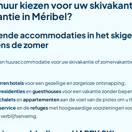
uur kiezen voor uw skivakant
ntie in Méribel?
lende accommodaties in het skig
ens de zomer
een huuraccommodatie voor uw skivakantie of zomervakantie
rren hotels
voor een gezellige en zorgeloze ontsnapping;
 residenties
en
guesthouses
voor een vakantie zonder bepe
 chalets
en
appartementen
aan de voet van de pistes om u th
service
en de
refuges
met hoogwaardige voorzieningen voo
erblijfservaring.