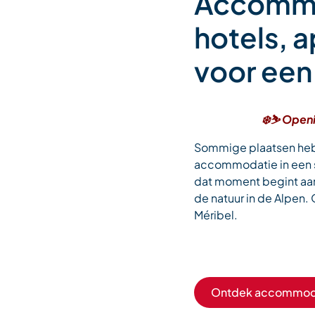
Accommod
hotels, 
voor een 
❄️⛷️ Open
Sommige plaatsen he
accommodatie in een s
dat moment begint aan
de natuur in de Alpen.
Méribel.
Ontdek accommoda