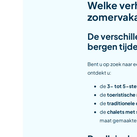
Welke verh
zomervaka
De verschil
bergen tijd
Bent u op zoek naar 
ontdekt u:
de
3- tot 5-ste
de
toeristische
de
traditionele
de
chalets met 
maat gemaakte v