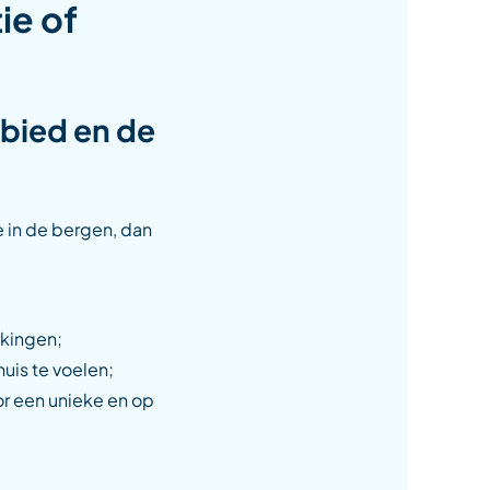
ie of
ebied en de
 in de bergen, dan
rkingen;
uis te voelen;
r een unieke en op