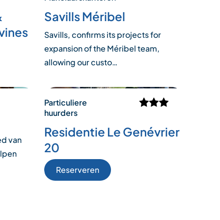
&
Savills Méribel
vines
Savills, confirms its projects for
expansion of the Méribel team,
allowing our custo…
Particuliere
huurders
Residentie Le Genévrier
ed van
20
Alpen
Reserveren