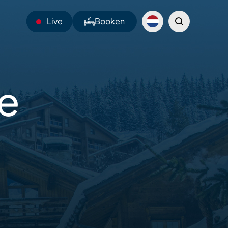
Live
Booken
24°C
e
Webcams
Shuttles
Sentiers