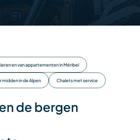
ulieren en van appartementen in Méribel
r midden in de Alpen
Chalets met service
en de bergen