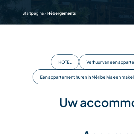
Startpagina
>
Hébergements
HOTEL
Verhuur van een appart
Een appartement huren in Méribel via een makel
Uw accommod