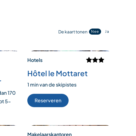
De kaart tonen
Nee
Ja
Hotels
Hôtel le Mottaret
r
1 min van de skipistes
dan 170
Reserveren
ot 5-
Makelaarskantoren