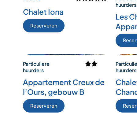
huurders
Chalet Iona
Les C
Appa
Reserveren
Reser
Particuliere
Particuli
huurders
huurders
Appartement Creux de
Chale
l’Ours, gebouw B
Chand
Reserveren
Reser
Posts
pagination