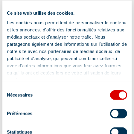
Verhuur linnengoed
Ce site web utilise des cookies.
Les cookies nous permettent de personnaliser le contenu
Meer tonen
et les annonces, d'offrir des fonctionnalités relatives aux
médias sociaux et d'analyser notre trafic. Nous
Lokalisatie
partageons également des informations sur l'utilisation de
notre site avec nos partenaires de médias sociaux, de
publicité et d'analyse, qui peuvent combiner celles-ci
avec d'autres informations que vous leur avez fournies
ou qu'ils ont collectées lors de votre utilisation de leurs
services.
Sélection
Nécessaires
du
consentement
Préférences
Statistiques