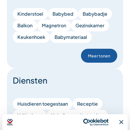
Kinderstoel
Babybed
Babybadje
Balkon
Magnetron
Gezinskamer
Keukenhoek
Babymateriaal
Meer tonen
Diensten
Huisdieren toegestaan
Receptie
Vrij beheer
Huisdieren mits toeslag
Verhuur lakens
Uitleen materiaal