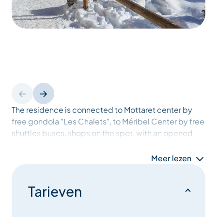
The residence is connected to Mottaret center by
free gondola "Les Chalets", to Méribel Center by free
shuttles buses, shops on the spot, with an opened
view to Meribel Valley and situated at the heart of the
famous 3 Valleys area, between Courchevel and Val
Meer lezen
Thorens, nearby the Natural reserve Tueda Lake and
the National Vanoise Park
Tarieven