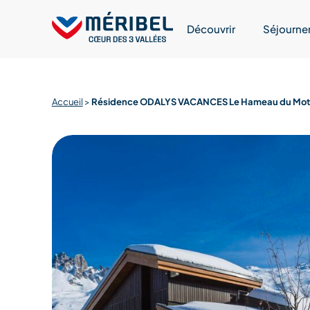
Skip
to
Découvrir
Séjourne
content
Accueil
>
Résidence ODALYS VACANCES Le Hameau du Mot