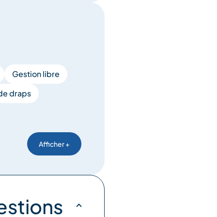
Gestion libre
de draps
Afficher +
estions