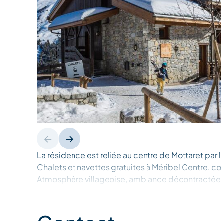
La résidence est reliée au centre de Mottaret par l
Chalets et navettes gratuites à Méribel Centre, 
Atmosphère villageoise, ambiance décontractée et
goûts. Hameau en "balcon" avec vue plongeante su
coeur de la Nature pour des balades inoubliables
3 Vallées, accès direct sur les pistes depuis la Ré