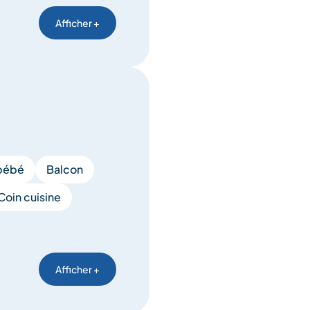
Afficher +
 bébé
Balcon
Coin cuisine
Afficher +