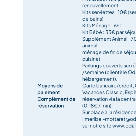
renouvellement
Kits serviettes : 10€ (s
de bains)
Kits Ménage : 6€
Kit Bébé : 35€ par séjo
Supplément Animal : 70
animal
ménage de fin de séjour
cuisine)
Parkings couverts sur r
/semaine (clientèle Oda
hébergement).
Moyens de
Carte bancaire/crédit
paiement
Vacances Classic, Esp
Complément de
réservation via la cent
réservation
(0.18€ / min)
Sur place à la résidenc
| meribel-mottaret@o
sur notre site www.od