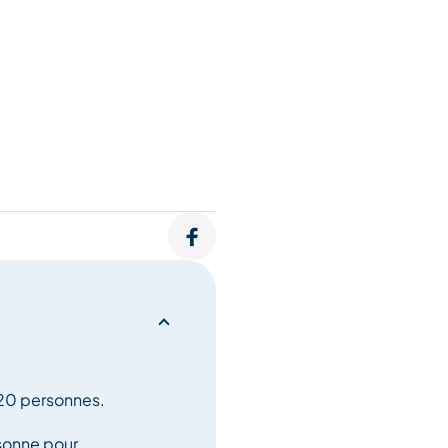
e Tuéda, Parc National de la
e 20 personnes.
rsonne pour