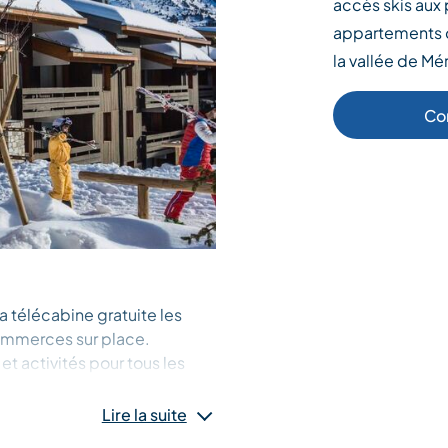
accès skis aux 
appartements o
la vallée de Mér
Co
a télécabine gratuite les
commerces sur place.
 activités pour tous les
r la Vallée de Méribel, au
 et au coeur du domaine des
Lire la suite
sidence à proximité de sites