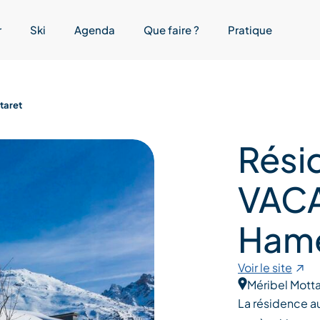
r
Ski
Agenda
Que faire ?
Pratique
taret
Rési
VAC
Hame
Voir le site
Méribel Motta
La résidence a