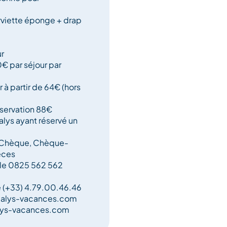
erviette éponge + drap
ur
€ par séjour par
 à partir de 64€ (hors
éservation 88€
lys ayant réservé un
, Chèque, Chèque-
èces
rale 0825 562 562
e (+33) 4.79.00.46.46
dalys-vacances.com
alys-vacances.com