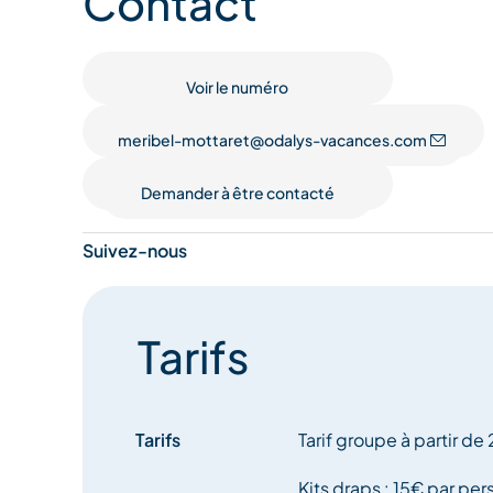
Contact
naturels exceptionnels (réserve naturelle du lac d
Vanoise)
Voir le numéro
meribel-mottaret@odalys-vacances.com
Demander à être contacté
Suivez-nous
Tarifs
Tarifs
Tarif groupe à partir d
Kits draps : 15€ par pe