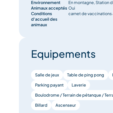
Environnement
En montagne, Station d
Animaux acceptés
Oui
Conditions
carnet de vaccinations 
d'accueil des
animaux
Equipements
Salle de jeux
Table de ping pong
Parking payant
Laverie
Boulodrome / Terrain de pétanque / Terra
Billard
Ascenseur