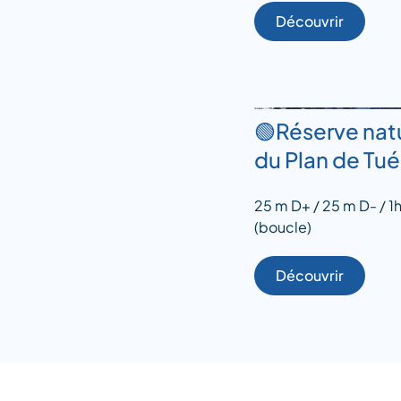
Découvrir
🟢Réserve nat
du Plan de Tu
25 m D+ / 25 m D- / 1h
(boucle)
Découvrir