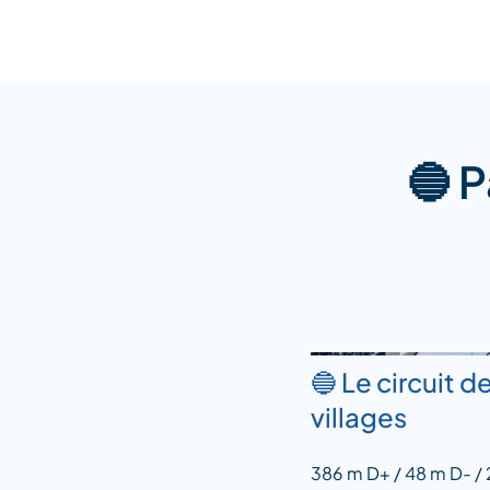
🔵 
🔵 Le circuit d
villages
386 m D+ / 48 m D- /