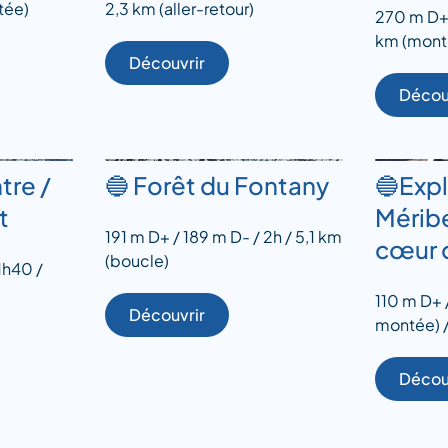
tée)
2,3 km (aller-retour)
270 m D+ 
km (mont
Découvrir
Décou
tre /
🔵 Forêt du Fontany
🔵Exp
t
Méribe
191 m D+ / 189 m D- / 2h / 5,1 km
cœur 
(boucle)
1h40 /
110 m D+ /
Découvrir
montée) /
Décou