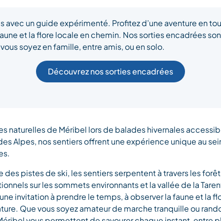
 avec un guide expérimenté. Profitez d’une aventure en tou
faune et la flore locale en chemin. Nos sorties encadrées so
ous soyez en famille, entre amis, ou en solo.
Découvrez nos sorties encadrées
es naturelles de Méribel lors de balades hivernales accessibl
 des Alpes, nos sentiers offrent une expérience unique au s
es.
 des pistes de ski, les sentiers serpentent à travers les forê
nnels sur les sommets environnants et la vallée de la Taren
 invitation à prendre le temps, à observer la faune et la flo
ature. Que vous soyez amateur de marche tranquille ou rando
 Méribel vous permettent de savourer chaque instant, entre 