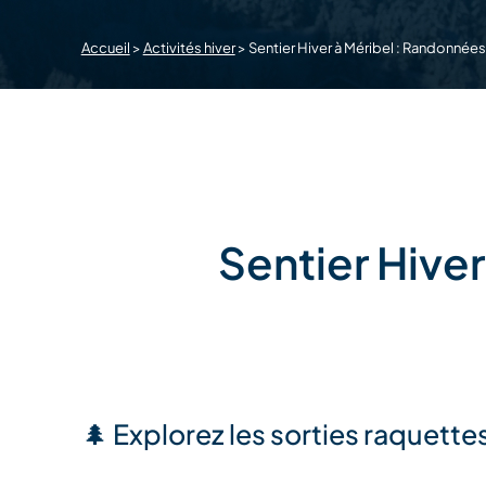
Accueil
>
Activités hiver
>
Sentier Hiver à Méribel : Randonnée
Sentier Hive
🌲 Explorez les sorties raquett