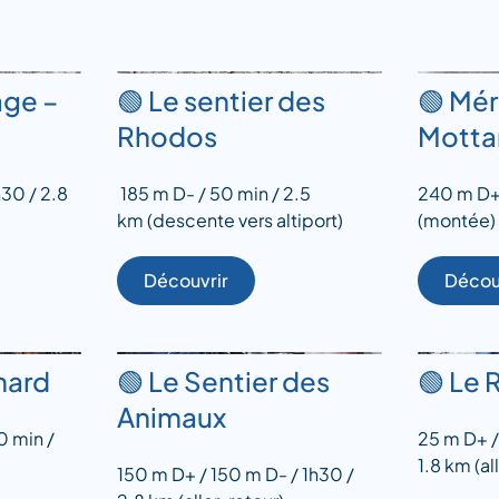
age –
🟢 Le sentier des
🟢 Mér
Rhodos
Motta
h30 / 2.8
185 m D- / 50 min / 2.5
240 m D+ 
km (descente vers altiport)
(montée)
Découvrir
Décou
nard
🟢 Le Sentier des
🟢 Le 
Animaux
0 min /
25 m D+ /
1.8 km (all
150 m D+ / 150 m D- / 1h30 /