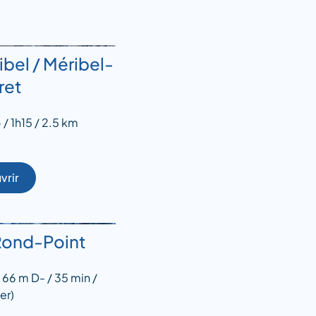
ibel / Méribel-
ret
/ 1h15 / 2.5 km
vrir
Rond-Point
 66 m D- / 35 min /
er)