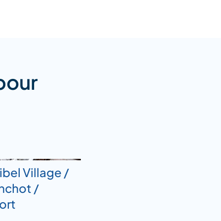
pour
ibel Village /
nchot /
port