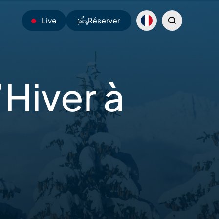
Live
Réserver
24°C
’Hiver
à
Webcams
Navettes
Sentiers