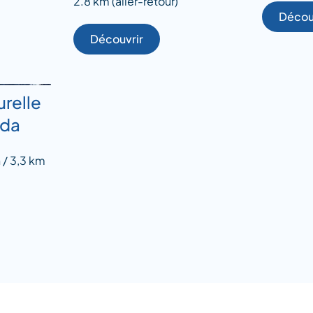
2.8 km (aller-retour)
Décou
Découvrir
urelle
éda
 / 3,3 km