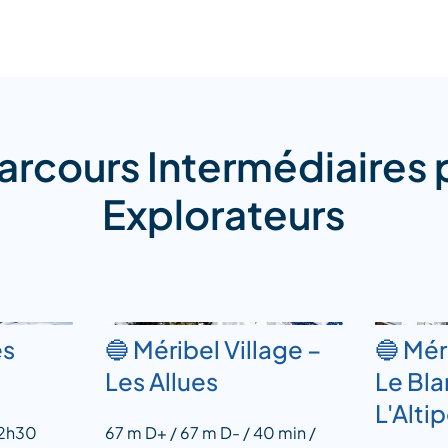
Parcours Intermédiaires 
Explorateurs
es
🔵 Méribel Village –
🔵 Mér
Les Allues
Le Bla
L'Alti
 2h30
67 m D+ / 67 m D- / 40 min /