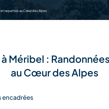
s et raquettes au Cœur des Alpes
r à Méribel : Randonnées
au Cœur des Alpes
es encadrées