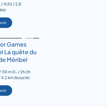
/ 1h30 / 2,8
ée)
vrir
lor Games
l La quête du
de Méribel
 110 m D- / 2h (1h
 4.2 km (boucle)
vrir