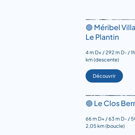
🟢 Méribel Vill
Le Plantin
4 m D+ / 292 m D- / 1
km (descente)
Découvrir
🟢 Le Clos Ber
66 m D+ / 63 m D- / 5
2,05 km (boucle)