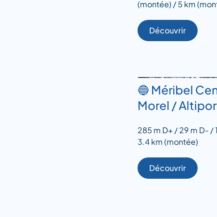
(montée) / 5 km (mon
Découvrir
🔵 Méribel Cen
Morel / Altipor
285 m D+ / 29 m D- / 
3.4 km (montée)
Découvrir