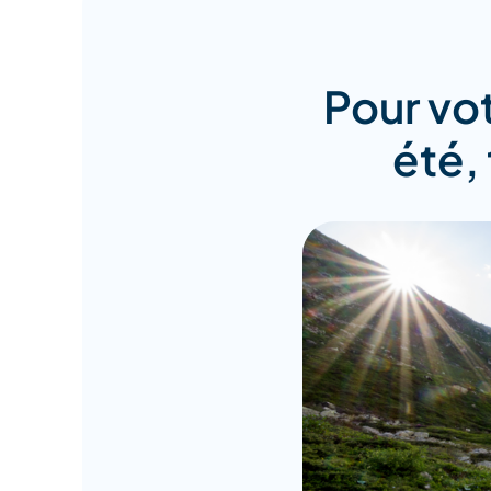
Pour vot
été,