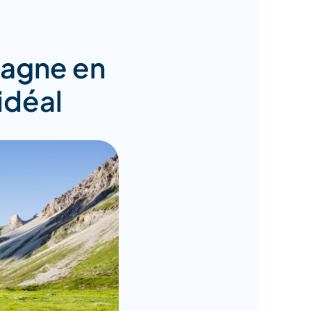
ntagne en
idéal