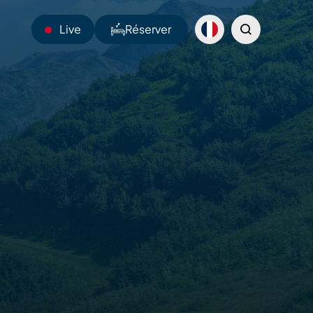
Live
Réserver
13°C
Webcams
Navettes
Sentiers