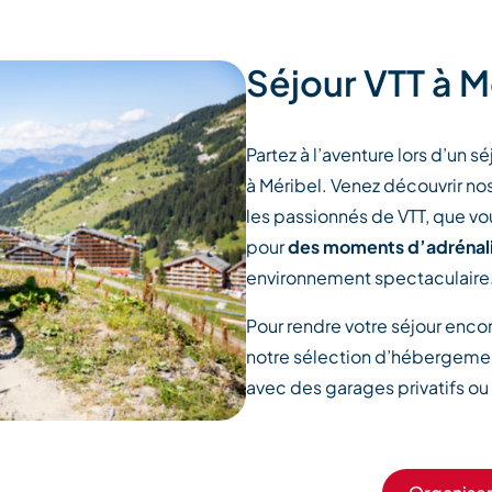
Séjour VTT à M
Partez à l’aventure lors d’un 
à Méribel. Venez découvrir n
les passionnés de VTT, que v
pour
des moments d’adrénali
environnement spectaculaire
Pour rendre votre séjour enco
notre sélection d’hébergeme
avec des garages privatifs ou