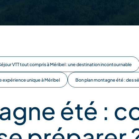
Séjour VTT tout compris à Méribel : une destination incontournable
e expérience unique à Méribel
Bon plan montagne été : des sé
agne été : 
se préparer 