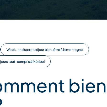
Week-end spa et séjour bien-être à la montagne
jours tout-compris à Méribel
comment bien
?