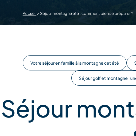
Accueil
>
Séjour montagne été : comment bien se préparer ?
Votre séjour en famille à la montagne cet été
Séjour golf et montagne : un
Séjour mont