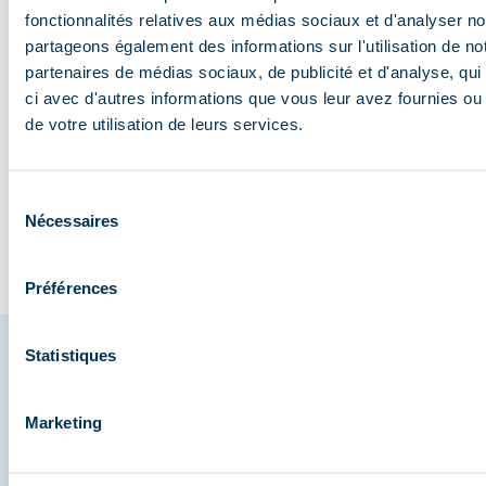
fonctionnalités relatives aux médias sociaux et d'analyser no
partageons également des informations sur l'utilisation de no
partenaires de médias sociaux, de publicité et d'analyse, qu
Les animaux de la
L’art de se détendre à
Randonner sur un
VTT DH :
ci avec d'autres informations que vous leur avez fournies ou q
vallée : où et
Méribel
glacier à 3000m
bonnes r
de votre utilisation de leurs services.
comment les obse…
pas ess
Sélection
Nécessaires
du
Visiter le blog
consentement
Préférences
Statistiques
Partagez vos moments à
Marketing
Méribel