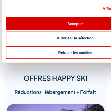
uniquement dans
nos points de vente
. Un
Affic
justificatif de date de naissance ainsi qu’une
photo d’identité récente vous seront
demandés pour bénéficier de ces gratuités
Accepter
Autoriser la sélection
Refuser les cookies
OFFRES HAPPY SKI
Réductions Hébergement + Forfait