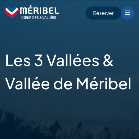
Skip
to
Réserver
content
r
Les 3 Vallées &
Vallée de
Méribel