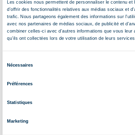
Les cookies nous permettent de personnaliser le contenu et
d'offrir des fonctionnalités relatives aux médias sociaux et d
trafic. Nous partageons également des informations sur l'utili
avec nos partenaires de médias sociaux, de publicité et d'an
FORFAIT OFFERT
combiner celles-ci avec d'autres informations que vous leur 
qu'ils ont collectées lors de votre utilisation de leurs services
Sélection
Nécessaires
du
consentement
Préférences
Statistiques
Vous avez 75 ans ou plus, votre enfant à moins
de 5 ans ?
Votre forfait pour le domaine
skiable de Méribel est offert !
Marketing
Attention ! Ces forfaits de ski sont disponibles