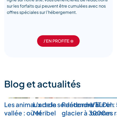
sur les forfaits qui peuvent être cumulées avec nos
offres spéciales sur l’hébergement.
J'EN PROFITE ❄️
Blog et actualités
Les animaux de la
L’art de se détendre à
Randonner sur un
VTT DH :
vallée : où et
Méribel
glacier à 3000m
bonnes r