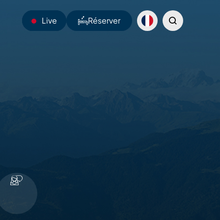
Live
Réserver
24°C
Webcams
Navettes
Sentiers