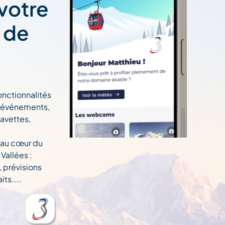
 votre
t de
onctionnalités
n, événements,
navettes,
 au cœur du
Vallées :
, prévisions
ts....