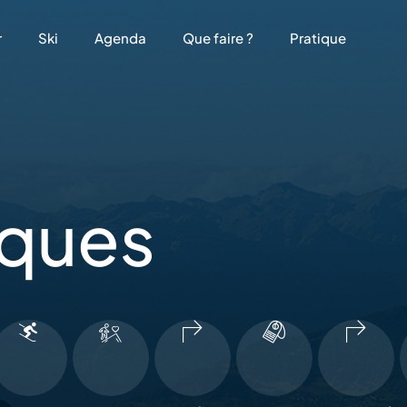
r
Ski
Agenda
Que faire ?
Pratique
iques