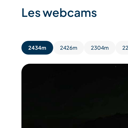
Les webcams
2434m
2426m
2304m
2