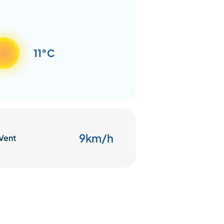
11°C
9km/h
Vent