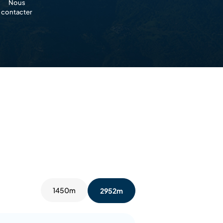
Nous
contacter
1450m
2952m