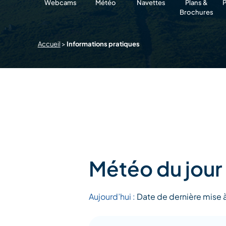
Webcams
Météo
Navettes
Plans &
P
Brochures
Accueil
>
Informations pratiques
Météo du jour
Aujourd’hui :
Date de dernière mise 