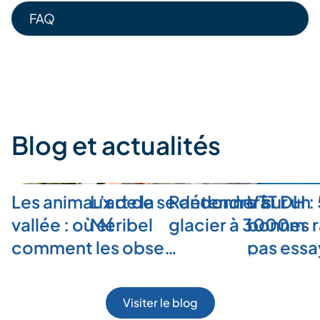
FAQ
Blog et actualités
Les animaux de la
L’art de se détendre à
Randonner sur un
VTT DH :
vallée : où et
Méribel
glacier à 3000m
bonnes r
comment les obse…
pas ess
Visiter le blog