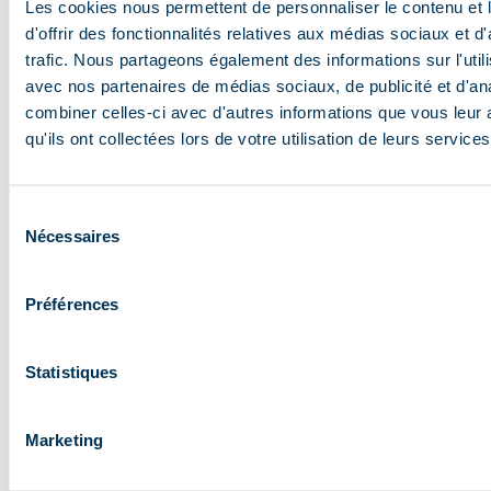
Les cookies nous permettent de personnaliser le contenu et
L'appel des sentiers fleuris
d'offrir des fonctionnalités relatives aux médias sociaux et d
trafic. Nous partageons également des informations sur l'utili
avec nos partenaires de médias sociaux, de publicité et d'an
C’est la pleine saison des alpages fleuris, des
combiner celles-ci avec d'autres informations que vous leur 
marmottes sifflant depuis leurs rochers et des
qu'ils ont collectées lors de votre utilisation de leurs services
panoramas dégagés sur les 3 Vallées. Tout ce que
l’hiver cache sous la neige, l’été le révèle. Les
remontées mécaniques piétonnes permettent de
Sélection
Nécessaires
du
gagner de l’altitude sans effort et d’accéder
consentement
directement aux sentiers d’altitude. Depuis Méribel
Préférences
Centre ou Mottaret, les plus beaux points de vue sont
accessibles à tous en quelques minutes. Une fois en
haut, les sentiers s’ouvrent dans toutes les directions.
Statistiques
Vous n’avez plus qu’à choisir la vôtre.
Marketing