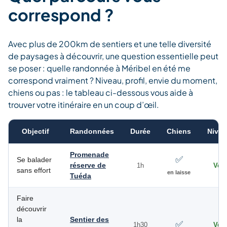
correspond ?
Avec plus de 200km de sentiers et une telle diversité
de paysages à découvrir, une question essentielle peut
se poser : quelle randonnée à Méribel en été me
correspond vraiment ? Niveau, profil, envie du moment,
chiens ou pas : le tableau ci-dessous vous aide à
trouver votre itinéraire en un coup d’œil.
Objectif
Randonnées
Durée
Chiens
Nive
Promenade
✅
Se balader
réserve de
1h
Vert
sans effort
en laisse
Tuéda
Faire
découvrir
la
Sentier des
✅
1h30
Vert