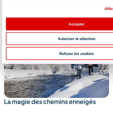
Remontées mécaniques
Affic
Accepter
Autoriser la sélection
Refuser les cookies
La magie des chemins enneigés