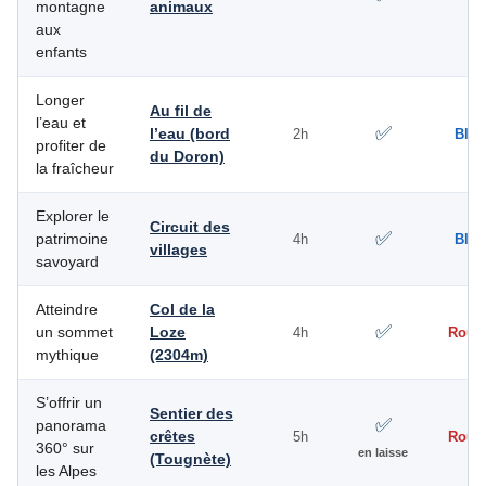
montagne
animaux
aux
enfants
Longer
Au fil de
l’eau et
✅
l’eau (bord
2h
Bleu
profiter de
du Doron)
la fraîcheur
Explorer le
Circuit des
✅
patrimoine
4h
Bleu
villages
savoyard
Atteindre
Col de la
✅
un sommet
Loze
4h
Roug
mythique
(2304m)
S’offrir un
Sentier des
✅
panorama
crêtes
5h
Roug
360° sur
en laisse
(Tougnète)
les Alpes