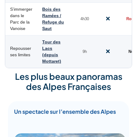
S’immerger
Bois des
dans le
Ramées /
❌
4h30
Roug
Parc de la
Refuge du
Vanoise
Saut
Tour des
Repousser
Lacs
❌
9h
Noir
ses limites
(depuis
Mottaret)
Les plus beaux panoramas
des Alpes Françaises
Un spectacle sur l’ensemble des Alpes