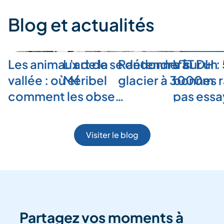
Blog et actualités
Les animaux de la
L’art de se détendre à
Randonner sur un
VTT DH :
vallée : où et
Méribel
glacier à 3000m
bonnes r
comment les obse…
pas ess
Visiter le blog
Partagez vos moments à