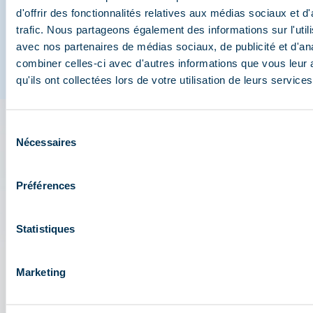
d'offrir des fonctionnalités relatives aux médias sociaux et d
trafic. Nous partageons également des informations sur l'utili
avec nos partenaires de médias sociaux, de publicité et d'an
combiner celles-ci avec d'autres informations que vous leur 
qu'ils ont collectées lors de votre utilisation de leurs services
Sélection
L'appli 3 Vallées : votre
Nécessaires
du
consentement
assistant de voyage
Préférences
Accédez à toutes les fonctionnalités live de la
station : plan, événements, activités, restaurants,
Statistiques
navettes, parking....
Préparez votre journée au cœur du domaine
Marketing
skiable des 3 Vallées : conditions d'ouverture,
prévisions météo, webcams, forfaits....