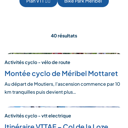
Plan VTT 🚵‍♂️
Bike Park Méribel
40 résultats
Activités cyclo - vélo de route
Montée cyclo de Méribel Mottaret
Au départ de Moutiers, l'ascension commence par 10
km tranquilles puis devient plus…
Activités cyclo - vtt electrique
Itinéraire VTTAE – Col de la Loze