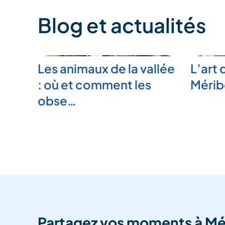
Blog et actualités
Les animaux de la vallée
L’art 
: où et comment les
Mérib
obse…
Partagez vos moments à Mé