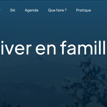
r
Ski
Agenda
Que faire ?
Pratique
hiver
en famil