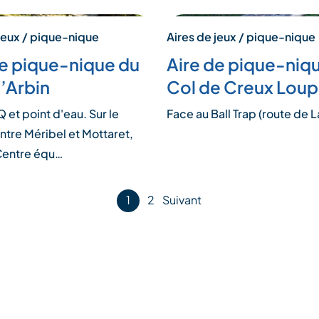
jeux / pique-nique
Aires de jeux / pique-nique
de pique-nique du
Aire de pique-niq
d’Arbin
Col de Creux Loup
et point d'eau. Sur le
Face au Ball Trap (route de La
ntre Méribel et Mottaret,
Centre équ…
1
2
Suivant