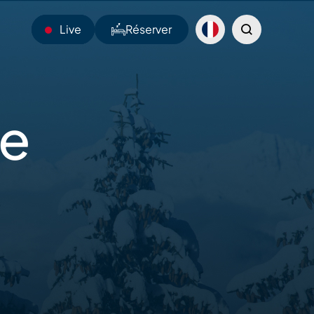
Live
Réserver
23°C
le
Webcams
Navettes
Sentiers