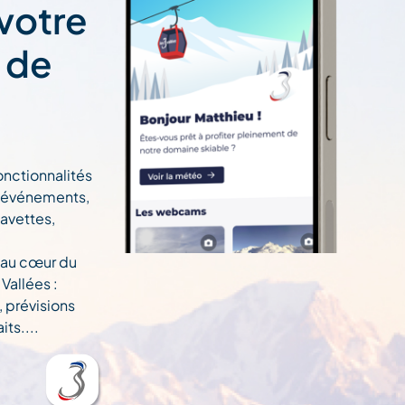
 votre
t de
onctionnalités
n, événements,
navettes,
 au cœur du
Vallées :
, prévisions
ts....