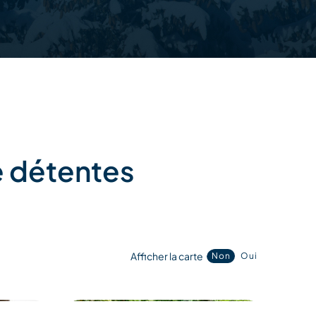
e détentes
Afficher la carte
Non
Oui