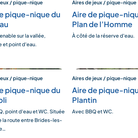
jeux / pique-nique
Aires de jeux / pique-nique
de pique-nique du
Aire de pique-niq
au
Plan de l’Homme
nable sur la vallée,
À côté de la réserve d'eau.
 et point d'eau.
jeux / pique-nique
Aires de jeux / pique-nique
de pique-nique du
Aire de pique-niq
oli
Plantin
, point d'eau et WC. Située
Avec BBQ et WC.
e la route entre Brides-les-
le…