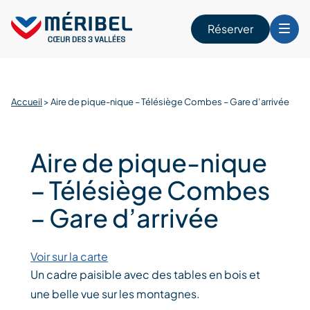
Skip
to
Réserver
content
r
Accueil
>
Aire de pique-nique – Télésiège Combes – Gare d’arrivée
Aire de pique-nique
– Télésiège Combes
– Gare d’arrivée
Voir sur la carte
Un cadre paisible avec des tables en bois et
une belle vue sur les montagnes.