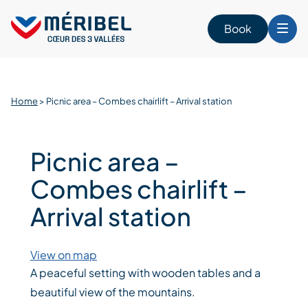
Skip
to
Book
content
Home
>
Picnic area – Combes chairlift – Arrival station
Picnic area –
Combes chairlift –
Arrival station
View on map
A peaceful setting with wooden tables and a
beautiful view of the mountains.