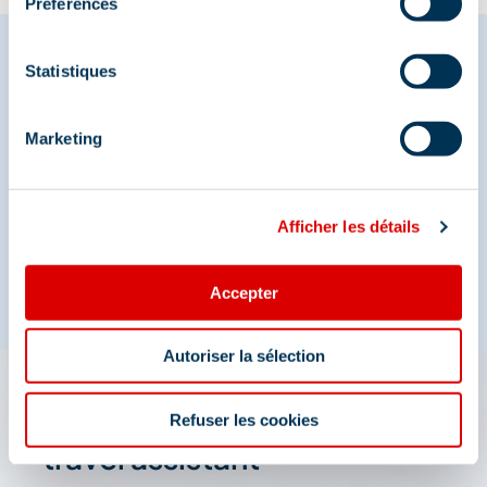
Préférences
Statistiques
Share your moments in
Marketing
Méribel
And join us on social media
Afficher les détails
Accepter
Autoriser la sélection
The 3 Vallées app: your
Refuser les cookies
travel assistant