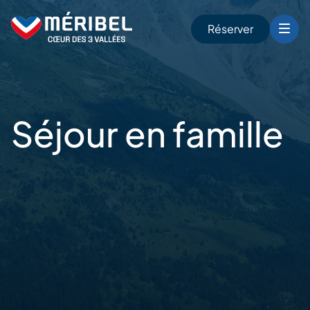
Skip
to
Réserver
content
r
Séjour
en famille