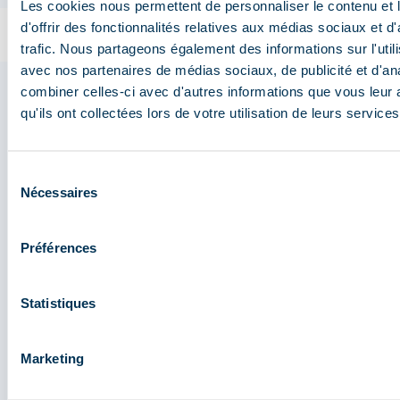
Les cookies nous permettent de personnaliser le contenu et
d'offrir des fonctionnalités relatives aux médias sociaux et d
trafic. Nous partageons également des informations sur l'utili
avec nos partenaires de médias sociaux, de publicité et d'an
Séjour à la montagne en
combiner celles-ci avec d'autres informations que vous leur 
qu'ils ont collectées lors de votre utilisation de leurs services
famille : les activités pour les
parents
Sélection
Nécessaires
du
Maintenir la forme
consentement
Garder la forme pendant vos vacances à Méribel ?
Préférences
Facile ! A côté de toutes les activités outdoor
(randonnée, trail, VTT, via ferrata, parcours aventure),
vous pourrez également profiter de la piscine, de la
Statistiques
salle de fitness, du mur d’escalade etc.
Marketing
Activités en famille