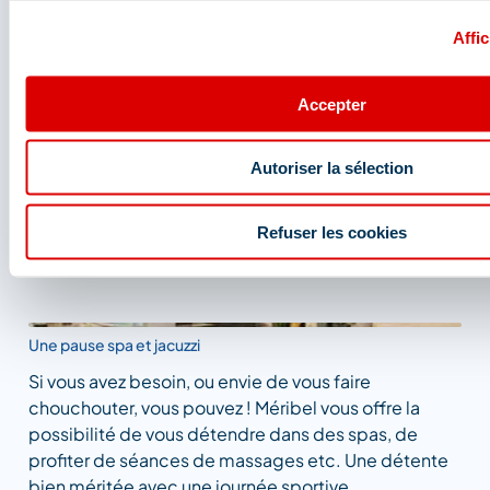
Affic
Une parenthèse bien-être
Un été à la montagne rime avec bien-être.
Accepter
Mass’émoi vous propose de vivre un massage
rééquilibrant au sommet de la Saulire, avec déjeuner
compris. Un moment de détente dans un cadre à
Autoriser la sélection
couper le souffle. Forfait piéton obligatoire.
Refuser les cookies
Pause au summum
Une pause spa et jacuzzi
Si vous avez besoin, ou envie de vous faire
chouchouter, vous pouvez ! Méribel vous offre la
possibilité de vous détendre dans des spas, de
profiter de séances de massages etc. Une détente
bien méritée avec une journée sportive..