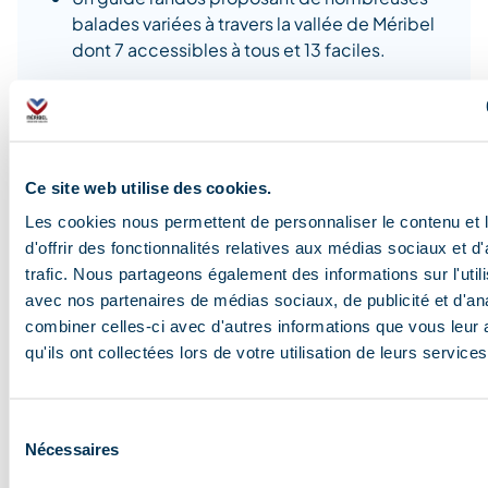
balades variées à travers la vallée de Méribel
dont 7 accessibles à tous et 13 faciles.
Réserver mon séjour
Ce site web utilise des cookies.
Les cookies nous permettent de personnaliser le contenu et
d'offrir des fonctionnalités relatives aux médias sociaux et d
trafic. Nous partageons également des informations sur l'utili
avec nos partenaires de médias sociaux, de publicité et d'an
combiner celles-ci avec d'autres informations que vous leur 
Blog et actualités
qu'ils ont collectées lors de votre utilisation de leurs services
Sélection
Les animaux de la
L’art de se détendre à
Randonner sur un
VTT DH :
Nécessaires
du
vallée : où et
Méribel
glacier à 3000m
bonnes r
consentement