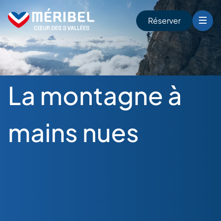
Skip
to
Réserver
content
r
La montagne à
mains nues