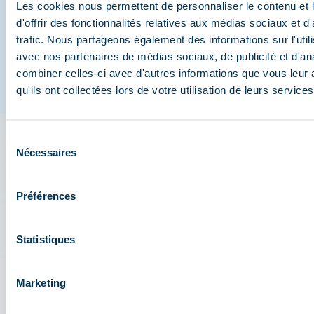
Les cookies nous permettent de personnaliser le contenu et
d'offrir des fonctionnalités relatives aux médias sociaux et d
trafic. Nous partageons également des informations sur l'utili
avec nos partenaires de médias sociaux, de publicité et d'an
combiner celles-ci avec d'autres informations que vous leur 
qu'ils ont collectées lors de votre utilisation de leurs services
Sélection
Nécessaires
L'appli 3 Vallées : votre
du
consentement
assistant de voyage
Préférences
Accédez à toutes les fonctionnalités live de la
station : plan, événements, activités, restaurants,
Statistiques
navettes, parking....
Préparez votre journée au cœur du domaine
Marketing
skiable des 3 Vallées : conditions d'ouverture,
prévisions météo, webcams, forfaits....