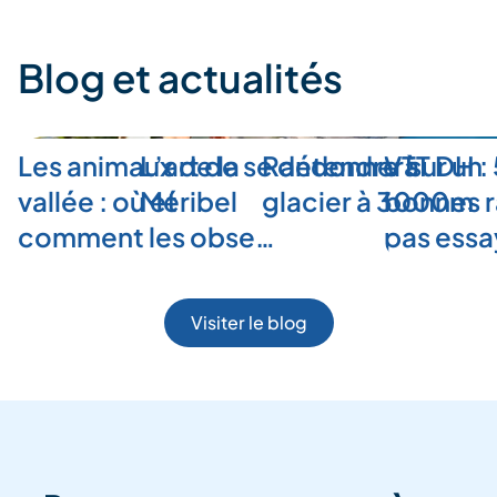
Blog et actualités
Les animaux de la
L’art de se détendre à
Randonner sur un
VTT DH :
vallée : où et
Méribel
glacier à 3000m
bonnes r
comment les obse…
pas ess
Visiter le blog