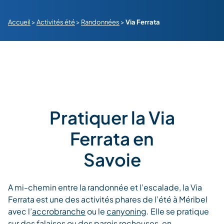
Accueil
>
Activités été
>
Randonnées
>
Via Ferrata
Pratiquer la Via
Ferrata en
Savoie
A mi-chemin entre la randonnée et l’escalade, la Via
Ferrata est une des activités phares de l’été à Méribel
avec l’
accrobranche
ou le
canyoning
. Elle se pratique
sur des falaises ou des parois rocheuses, en