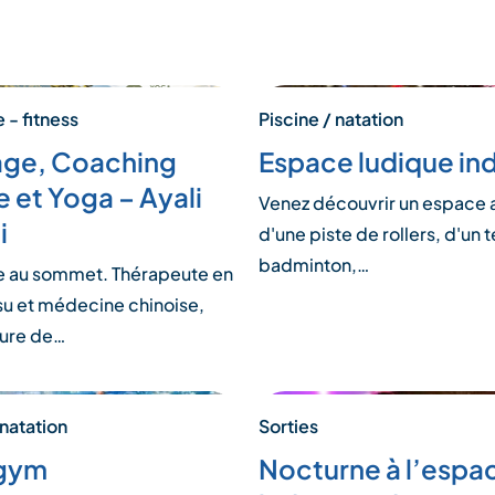
 - fitness
Piscine / natation
ge, Coaching
Espace ludique in
 et Yoga – Ayali
Venez découvrir un espace
i
d'une piste de rollers, d'un t
badminton,…
e au sommet. Thérapeute en
su et médecine chinoise,
ure de…
 natation
Sorties
gym
Nocturne à l’espa