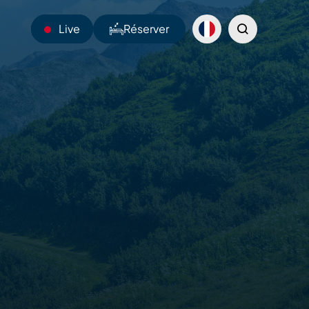
Live
Réserver
23°C
Webcams
Navettes
Sentiers