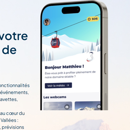
 votre
t de
onctionnalités
n, événements,
navettes,
 au cœur du
Vallées :
, prévisions