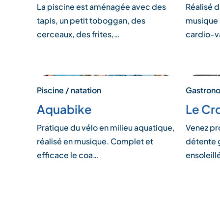
La piscine est aménagée avec des
Réalisé d
tapis, un petit toboggan, des
musique a
cerceaux, des frites,…
cardio-v
Piscine / natation
Gastronom
Aquabike
Le Cr
Pratique du vélo en milieu aquatique,
Venez pr
réalisé en musique. Complet et
détente 
efficace le coa…
ensoleill
Pagination
des
publications