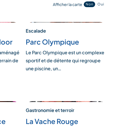
Afficher la carte
Non
Oui
Escalade
door
Parc Olympique
 aménagé
Le Parc Olympique est un complexe
errain de
sportif et de détente qui regroupe
une piscine, un…
Gastronomie et terroir
ce
La Vache Rouge