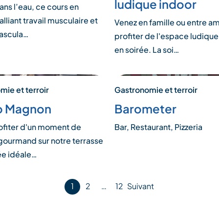
ludique indoor
ans l’eau, ce cours en
lliant travail musculaire et
Venez en famille ou entre am
ascula…
profiter de l'espace ludique
en soirée. La soi…
ie et terroir
Gastronomie et terroir
o Magnon
Barometer
ofiter d'un moment de
Bar, Restaurant, Pizzeria
gourmand sur notre terrasse
ée idéale…
1
2
…
12
Suivant