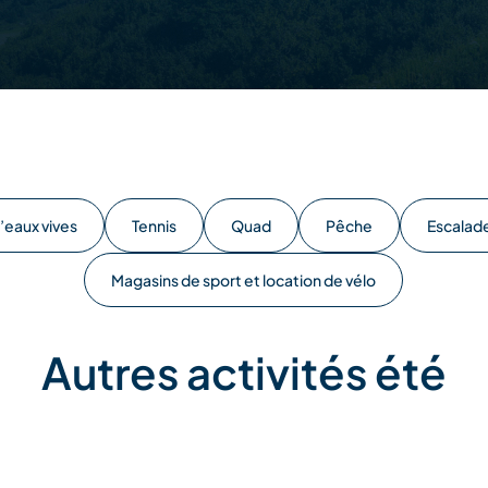
’eaux vives
Tennis
Quad
Pêche
Escalad
Magasins de sport et location de vélo
Autres activités été