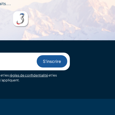
ts....
et les
règles de confidentialité
et les
'appliquent.