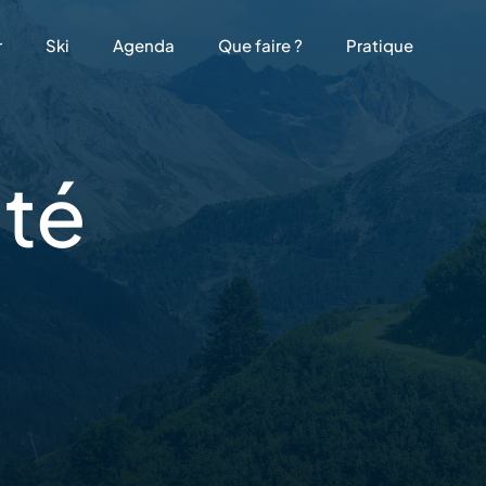
r
Ski
Agenda
Que faire ?
Pratique
té