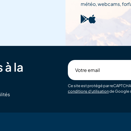
météo, webcams, forfai
 à la
Votre
email
Ce site est protégé par reCAPTCHA 
conditions d'utilisation
de Google s
lités