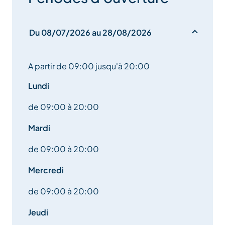
souffle, des 5 éléments, de l’éveil sensoriel et de la
connexion au vivant.
Du 08/07/2026 au 28/08/2026
Entre forêt, rivière et paysages alpins : marche
consciente, mouvements intuitifs, respiration, petits
A partir de 09:00 jusqu'à 20:00
rituels nature et lecture de paysage.
Lundi
Chaque séance est unique et inspirée par les
éléments et l’énergie du moment.
de 09:00 à 20:00
Mardi
• Sylvothérapie & Immersion Sensorielle
de 09:00 à 20:00
Une parenthèse de reconnexion à soi à travers la
forêt.
Mercredi
Approche sensible du vivant, éveil des 5 sens,
de 09:00 à 20:00
respiration, ancrage, connexion à l’eau et outils
Jeudi
simples de régulation du stress inspirés de la nature.