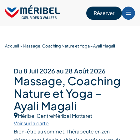
Skip
to
Réserver
content
r
Accueil
>
Massage, Coaching Nature et Yoga – Ayali Magali
Du 8 Juil 2026 au 28 Août 2026
Massage, Coaching
Nature et Yoga –
Ayali Magali
Méribel Centre
Méribel Mottaret
Voir sur la carte
Bien-être au sommet. Thérapeute en zen