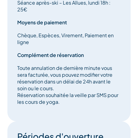
Séance après-ski – Les Allues, lundi 18h :
25€
— Magali Ayali
Moyens de paiement
Expériences estivales
Chèque, Espèces, Virement, Paiement en
ligne
• Yoga Soleil Couchant du Lundi
Complément de réservation
Un rendez-vous hebdomadaire en pleine nature pour
Toute annulation de dernière minute vous
relâcher les tensions, respirer profondément et
sera facturée, vous pouvez modifier votre
accueillir la douceur des fins de journée en
réservation dans un délai de 24h avant le
montagne.
soin ou le cours.
Réservation souhaitée la veille par SMS pour
Yoga fluide, respiration, mobilité consciente et
les cours de yoga.
relaxation au coucher du soleil.
• Yoga Voyageur à Thème
Périodes d'ouverture
Des immersions itinérantes en petit groupe autour du