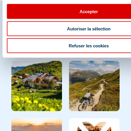
Accepter
Partagez vos moments à
Autoriser la sélection
Méribel
Refuser les cookies
Et retrouvez-nous sur les réseaux sociaux