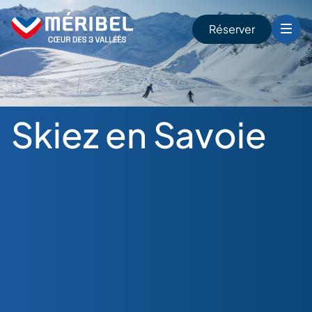
Skip
to
Réserver
content
r
Skiez en Savoie