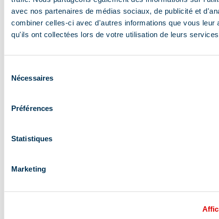
avec nos partenaires de médias sociaux, de publicité et d'an
Accès à la station
combiner celles-ci avec d'autres informations que vous leur 
qu'ils ont collectées lors de votre utilisation de leurs services
Sélection
Blog et actualités
Nécessaires
du
consentement
Préférences
Les animaux de la
L’art de se détendre à
Randonner sur un
VTT DH :
vallée : où et
Méribel
glacier à 3000m
bonnes r
Statistiques
comment les obse…
pas ess
Marketing
Visiter le blog
Affic