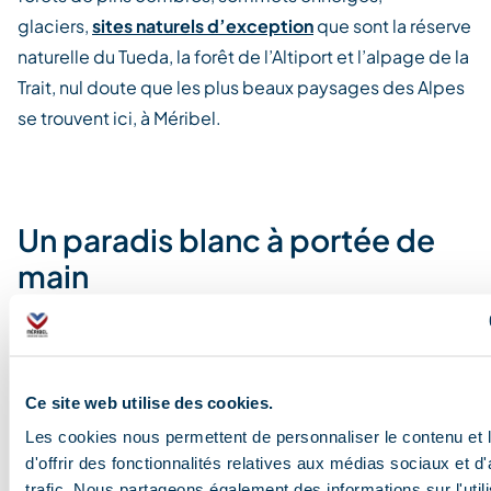
glaciers,
sites naturels d’exception
que sont la réserve
naturelle du Tueda, la forêt de l’Altiport et l’alpage de la
Trait, nul doute que les plus beaux paysages des Alpes
se trouvent ici, à Méribel.
Un paradis blanc à portée de
main
A seulement 2h de Lyon ou de Genève, 1h de
Chambéry et 20 minutes de la gare TGV
de Moûtiers
,
Méribel est la plus accessible des grandes stations
de
Ce site web utilise des cookies.
Savoie
.
Les cookies nous permettent de personnaliser le contenu et
d'offrir des fonctionnalités relatives aux médias sociaux et d
trafic. Nous partageons également des informations sur l'utili