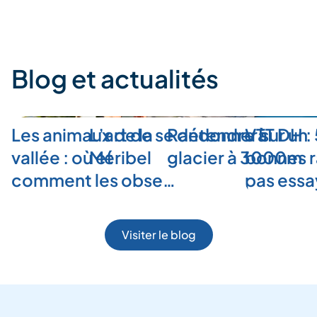
des
publications
Blog et actualités
Les animaux de la
L’art de se détendre à
Randonner sur un
VTT DH :
vallée : où et
Méribel
glacier à 3000m
bonnes r
comment les obse…
pas ess
Visiter le blog