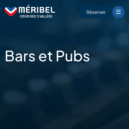
Skip
to
Réserver
content
r
Bars et
Pubs