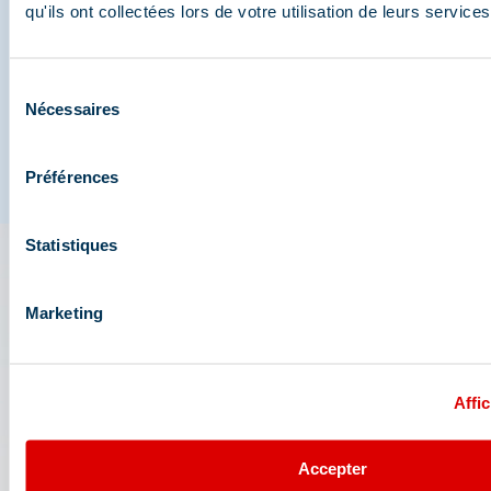
qu'ils ont collectées lors de votre utilisation de leurs services
Sélection
Nécessaires
du
consentement
Préférences
Statistiques
L'appli 3 Vallées : votre
Marketing
assistant de voyage
Accédez à toutes les fonctionnalités live de la
Affic
station : plan, événements, activités, restaurants,
navettes, parking....
Accepter
Préparez votre journée au cœur du domaine