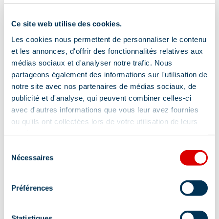
Toilettes
Ce site web utilise des cookies.
Les cookies nous permettent de personnaliser le contenu
et les annonces, d'offrir des fonctionnalités relatives aux
Services
médias sociaux et d'analyser notre trafic. Nous
partageons également des informations sur l'utilisation de
notre site avec nos partenaires de médias sociaux, de
publicité et d'analyse, qui peuvent combiner celles-ci
Accès Internet Wifi
Restauration
avec d'autres informations que vous leur avez fournies
ou qu'ils ont collectées lors de votre utilisation de leurs
Restauration rapide
services.
Sélection
Nécessaires
Localisation
du
consentement
Préférences
Statistiques