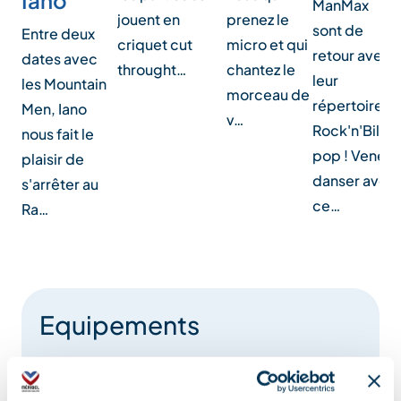
Iano
ManMax
prenez le
jouent en
sont de
Entre deux
micro et qui
criquet cut
retour avec
dates avec
chantez le
throught…
leur
les Mountain
morceau de
répertoire
Men, Iano
v…
Rock'n'Billy
nous fait le
pop ! Venez
plaisir de
danser avec
s'arrêter au
ce…
Ra…
Equipements
Parking à proximité
Terrasse