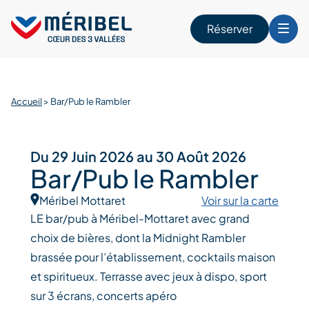
Skip
to
Réserver
content
r
Accueil
>
Bar/Pub le Rambler
Du 29 Juin 2026 au 30 Août 2026
Bar/Pub le Rambler
Méribel Mottaret
Voir sur la carte
LE bar/pub à Méribel-Mottaret avec grand
choix de bières, dont la Midnight Rambler
brassée pour l’établissement, cocktails maison
et spiritueux. Terrasse avec jeux à dispo, sport
sur 3 écrans, concerts apéro