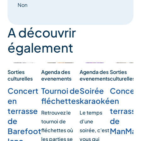
Non
A découvrir
également
Agenda des
Sorties
Sorties
Agenda des
evenements
culturelles
culturelles
evenements
Soirée
Concert
Concert
Tournoi de
karaoké
en
en
fléchettes
terrasse
terrasse
Le temps
Retrouvez le
de
de
d'une
tournoi de
ManMax
Barefoot
soirée, c'est
fléchettes où
vous qui
les parties se