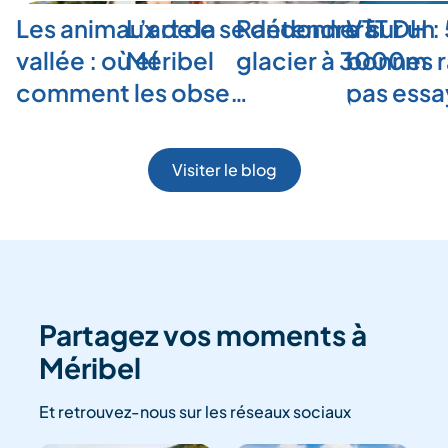
Les animaux de la
L’art de se détendre à
Randonner sur un
VTT DH :
vallée : où et
Méribel
glacier à 3000m
bonnes r
comment les obse…
pas ess
Visiter le blog
Partagez vos moments à
Méribel
Et retrouvez-nous sur les réseaux sociaux