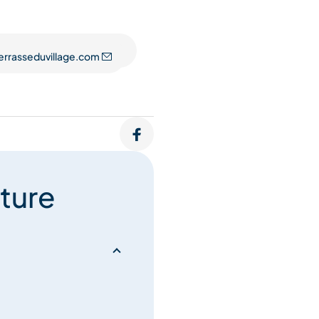
, spécialités savoyardes,
 avec des options
errasseduvillage.com
ffée avec vue sur les
otre scène extérieure pour
n privilégiant les circuits
 proposant des alternatives
ture