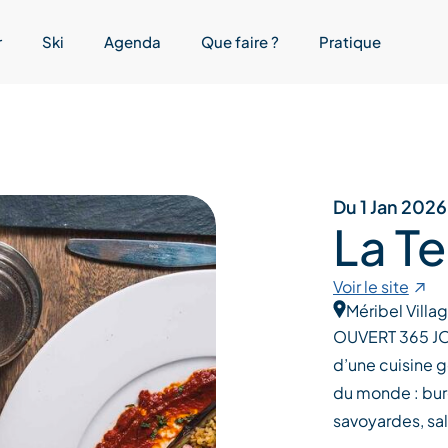
r
Ski
Agenda
Que faire ?
Pratique
Du 1 Jan 2026
La Te
Voir le site
Méribel Villa
OUVERT 365 JOU
d’une cuisine g
du monde : burg
savoyardes, sal