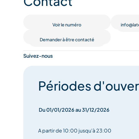
Contact
carte : burgers gourmands, poulet rôti à la broche
viandes locales, salades fraîches et plats du jour,
végétariennes et véganes disponibles.
Voir le numéro
info@lat
Profitez de notre grande terrasse couverte et chau
Demander à être contacté
montagnes, idéale en toute saison, ainsi que de n
l’après-ski avec concerts live réguliers .
Suivez-nous
Nous nous engageons dans une démarche durable e
courts, en limitant le gaspillage alimentaire et en
Périodes d'ouver
végétales.
Du 01/01/2026 au 31/12/2026
A partir de 10:00 jusqu'à 23:00