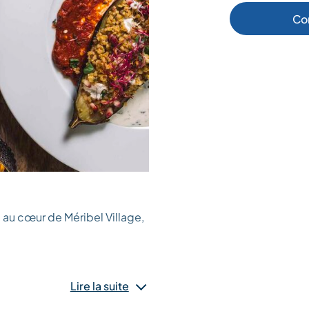
Co
e au cœur de Méribel Village,
 une cuisine généreuse et
Lire la suite
its locaux de qualité. À la