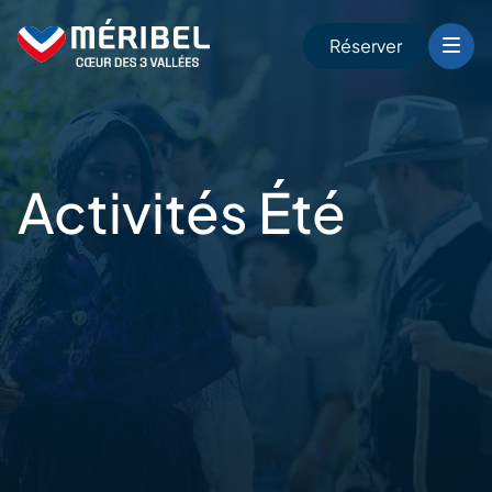
Skip
to
Réserver
content
r
Activités
Été