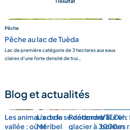
1 résultat
Pêche
Pêche au lac de Tuèda
Lac de première catégorie de 3 hectares aux eaux
claires d’une forte densité de trui…
Blog et actualités
Les animaux de la
L’art de se détendre à
Randonner sur un
VTT DH :
vallée : où et
Méribel
glacier à 3000m
bonnes r