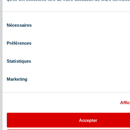
L'appli 3 Vallées : votre
assistant de voyage
Sélection
Nécessaires
du
consentement
Accédez à toutes les fonctionnalités live de la
station : plan, événements, activités, restaurants,
Préférences
navettes, parking....
Préparez votre journée au cœur du domaine
Statistiques
skiable des 3 Vallées : conditions d'ouverture,
prévisions météo, webcams, forfaits....
Marketing
Affic
Accepter