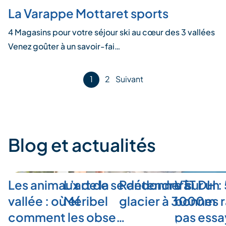
La Varappe Mottaret sports
4 Magasins pour votre séjour ski au cœur des 3 vallées
Venez goûter à un savoir-fai…
Pagination
1
2
Suivant
des
publications
Blog et actualités
Les animaux de la
L’art de se détendre à
Randonner sur un
VTT DH :
vallée : où et
Méribel
glacier à 3000m
bonnes r
comment les obse…
pas ess