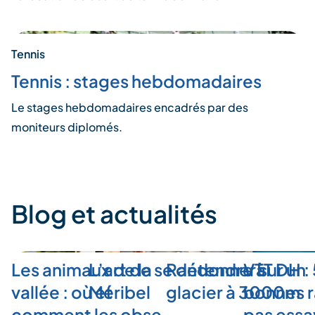
Tennis
Tennis : stages hebdomadaires
Le stages hebdomadaires encadrés par des
moniteurs diplomés.
Blog et actualités
Les animaux de la
L’art de se détendre à
Randonner sur un
VTT DH :
vallée : où et
Méribel
glacier à 3000m
bonnes r
comment les obse…
pas ess