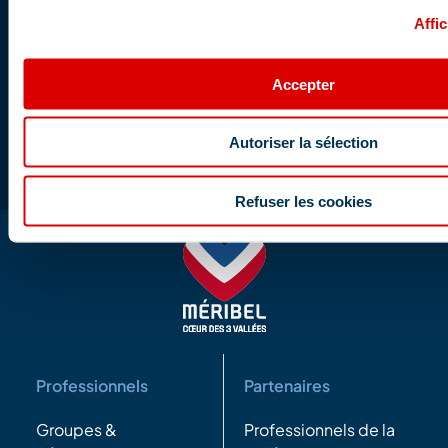
Recevez par mail les dernières actualités
Affic
Votre
email
Accepter
Ce site est protégé par reCAPTCHA et les
règles de confidentialité
et les
conditions d'utilisation
de Google s'appliquent.
Autoriser la sélection
Refuser les cookies
Professionnels
Partenaires
Groupes &
Professionnels de la