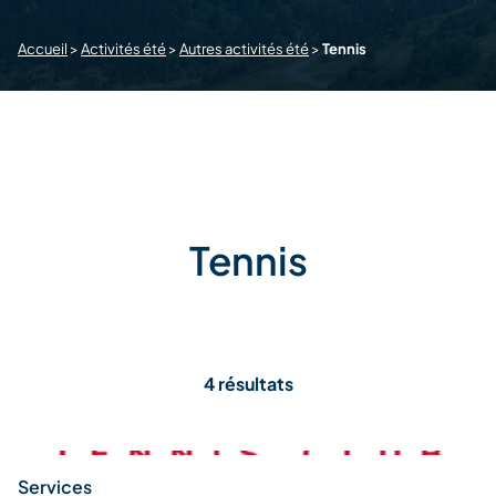
Accueil
>
Activités été
>
Autres activités été
>
Tennis
Tennis
4 résultats
Services