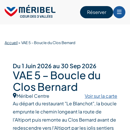
Skip
to
Réserver
content
r
Accueil
>
VAE 5 – Boucle du Clos Bernard
Du 1 Juin 2026 au 30 Sep 2026
VAE 5 – Boucle du
Clos Bernard
Méribel Centre
Voir sur la carte
Au départ du restaurant "Le Blanchot", la boucle
emprunte le chemin longeant la route de
l'Altiport puis remonte au Clos Bernard avant de
redescendre vers l'Altiport par les jolis sentiers