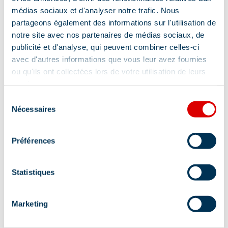
médias sociaux et d'analyser notre trafic. Nous
partageons également des informations sur l'utilisation de
notre site avec nos partenaires de médias sociaux, de
publicité et d'analyse, qui peuvent combiner celles-ci
avec d'autres informations que vous leur avez fournies
ou qu'ils ont collectées lors de votre utilisation de leurs
services.
Sélection
Nécessaires
du
Adresse :
consentement
Maison du tourisme, 27 Place Maurice Front - BP
Préférences
1, 73550 Méribel
Statistiques
Marketing
Information mise à jour le