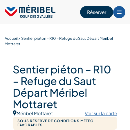
Skip
to
Réserver
content
r
Accueil
>
Sentier piéton – R10 – Refuge du Saut Départ Méribel
Mottaret
Sentier piéton – R10
– Refuge du Saut
Départ Méribel
Mottaret
Méribel Mottaret
Voir sur la carte
SOUS RÉSERVE DE CONDITIONS MÉTÉO
FAVORABLES