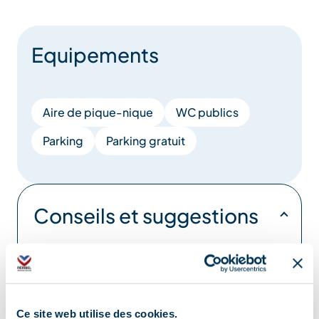
Equipements
Aire de pique-nique
WC publics
Parking
Parking gratuit
Conseils et suggestions
Retrouvez notre guide rando été Méribel
regroupant plusieurs balades de niveau
facile à difficile – en vente dans nos
Ce site web utilise des cookies.