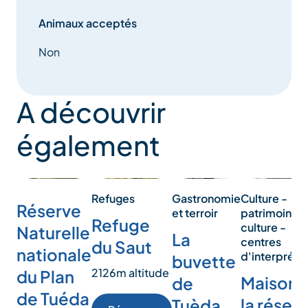
Animaux acceptés
Non
A découvrir
également
Gastronomie
Refuges
Culture -
Réserve
et terroir
patrimoine -
Refuge
culture -
Naturelle
La
centres
du Saut
nationale
d'interpréta
buvette
2126m altitude
du Plan
Maison 
de
de Tuéda
la réser
Tuèda