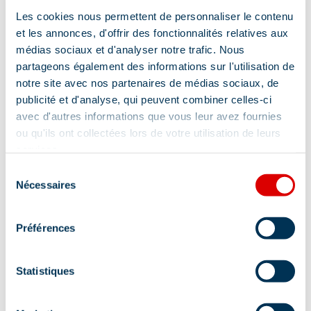
Offices de Tourisme
Les cookies nous permettent de personnaliser le contenu
et les annonces, d'offrir des fonctionnalités relatives aux
Localisation
médias sociaux et d'analyser notre trafic. Nous
partageons également des informations sur l'utilisation de
notre site avec nos partenaires de médias sociaux, de
publicité et d'analyse, qui peuvent combiner celles-ci
avec d'autres informations que vous leur avez fournies
ou qu'ils ont collectées lors de votre utilisation de leurs
services.
Sélection
Nécessaires
du
consentement
Préférences
Statistiques