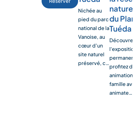
Réserver
naturell
Nichée au
du Plan 
pied du parc
Tuéda
national de la
Vanoise, au
Découvrez
cœur d’un
l'exposition
site naturel
permanente 
préservé, c…
profitez des
animations
famille avec
animate…