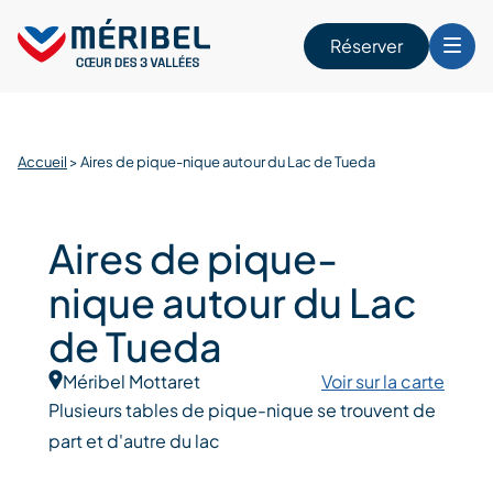
Skip
to
Réserver
content
r
Accueil
>
Aires de pique-nique autour du Lac de Tueda
Aires de pique-
nique autour du Lac
de Tueda
Méribel Mottaret
Voir sur la carte
Plusieurs tables de pique-nique se trouvent de
part et d'autre du lac