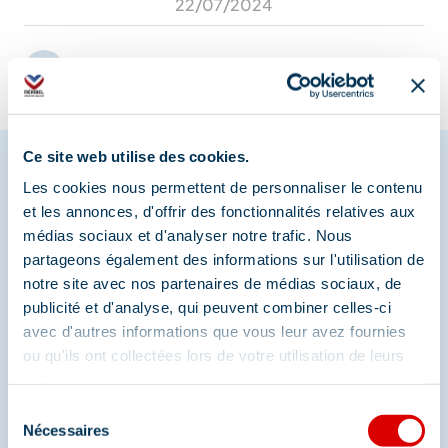
22/07/2024
Ce site web utilise des cookies.
Les cookies nous permettent de personnaliser le contenu
et les annonces, d'offrir des fonctionnalités relatives aux
Partagez vos moments à
médias sociaux et d'analyser notre trafic. Nous
Méribel
partageons également des informations sur l'utilisation de
notre site avec nos partenaires de médias sociaux, de
Et retrouvez-nous sur les réseaux sociaux
publicité et d'analyse, qui peuvent combiner celles-ci
avec d'autres informations que vous leur avez fournies
ou qu'ils ont collectées lors de votre utilisation de leurs
services.
Sélection
Nécessaires
du