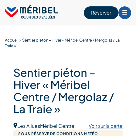
Skip
to
Réserver
content
r
Accueil
>
Sentier piéton – Hiver « Méribel Centre / Mergolaz / La
Traie »
Sentier piéton –
Hiver « Méribel
Centre / Mergolaz /
La Traie »
Les Allues
Méribel Centre
Voir sur la carte
SOUS RÉSERVE DE CONDITIONS MÉTÉO