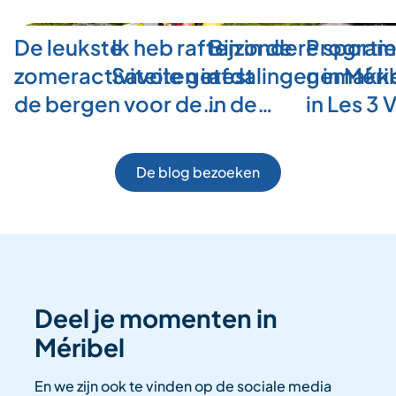
De leukste
Ik heb raften in de
Bijzondere sporti
Program
zomeractiviteiten in
Savoie getest
afdalingen in Méri
gemakkel
de bergen voor de…
in de…
in Les 3 
De blog bezoeken
Deel je momenten in
Méribel
En we zijn ook te vinden op de sociale media