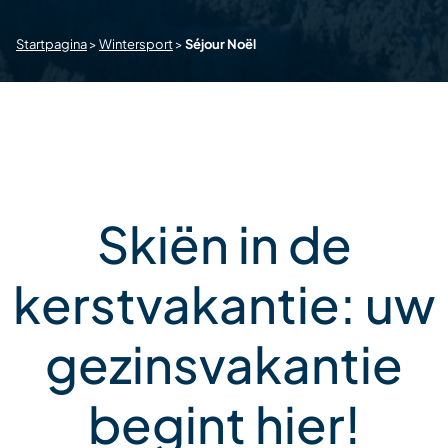
Startpagina
>
Wintersport
>
Séjour Noël
Skiën in de
kerstvakantie: uw
gezinsvakantie
begint hier!