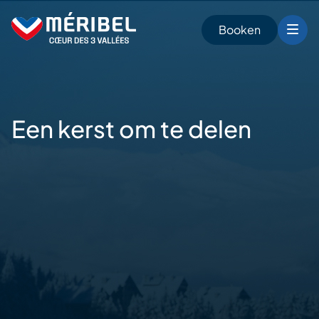
Skip
to
Booken
content
n
Een kerst om te delen