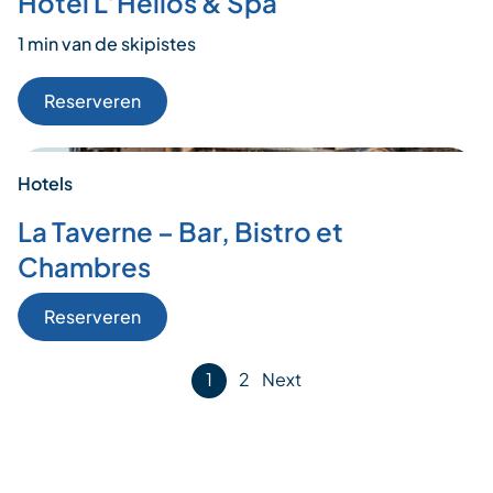
Hotel L’Hélios & Spa
1 min van de skipistes
Reserveren
Hotels
La Taverne – Bar, Bistro et
Chambres
Reserveren
Posts
1
2
Next
pagination