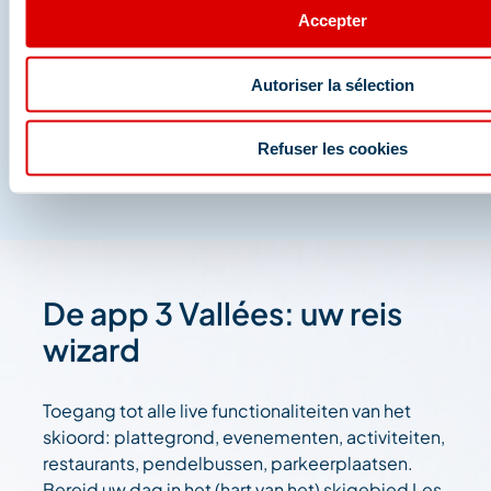
Deel je momenten in
Accepter
Méribel
Autoriser la sélection
En we zijn ook te vinden op de sociale media
Refuser les cookies
De app 3 Vallées: uw reis
wizard
Toegang tot alle live functionaliteiten van het
skioord: plattegrond, evenementen, activiteiten,
restaurants, pendelbussen, parkeerplaatsen.
Bereid uw dag in het (hart van het) skigebied Les