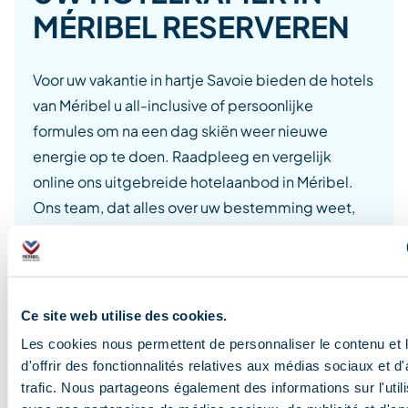
MÉRIBEL RESERVEREN
Voor uw vakantie in hartje Savoie bieden de hotels
van Méribel u all-inclusive of persoonlijke
formules om na een dag skiën weer nieuwe
energie op te doen. Raadpleeg en vergelijk
online ons uitgebreide hotelaanbod in Méribel.
Ons team, dat alles over uw bestemming weet,
staat op ieder moment voor u klaar om uw vragen
te beantwoorden en u te helpen uw vakantie in
Méribel te organiseren: reservation@meribel.net /
+33 (0)4 79 00 50 00.
Ce site web utilise des cookies.
Les cookies nous permettent de personnaliser le contenu et
d'offrir des fonctionnalités relatives aux médias sociaux et d
trafic. Nous partageons également des informations sur l'utili