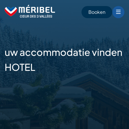
Skip
to
Booken
content
n
uw accommodatie vinden
HOTEL