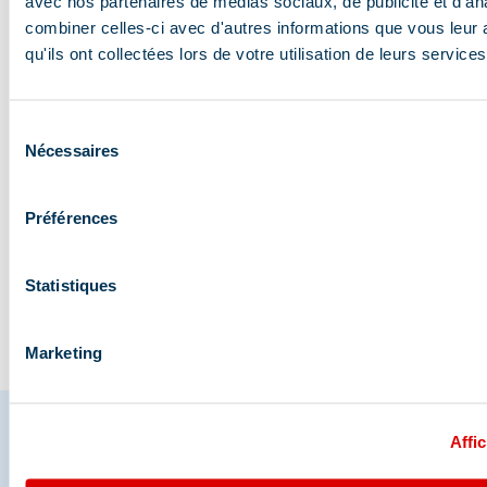
avec nos partenaires de médias sociaux, de publicité et d'an
Blog en het laatste
combiner celles-ci avec d'autres informations que vous leur 
qu'ils ont collectées lors de votre utilisation de leurs services
nieuws
Sélection
Nécessaires
De leukste
Ik heb raften in de
Bijzondere sporti
Program
du
consentement
zomeractiviteiten in
Savoie getest
afdalingen in Méri
gemakkel
Préférences
de bergen voor de…
in de…
in Les 3 
Statistiques
De blog bezoeken
Marketing
Affic