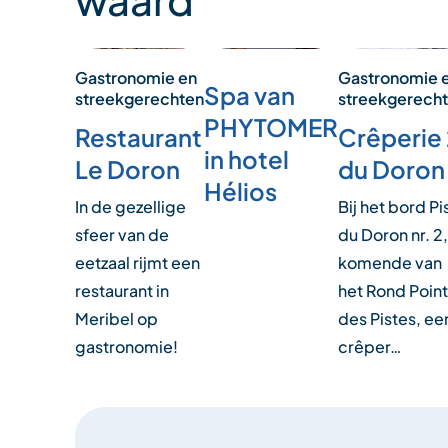
Gastronomie en
Gastronomie 
Spa van
streekgerechten
streekgerech
PHYTOMER
Restaurant
Crêperie 
in hotel
Le Doron
du Doron
Hélios
In de gezellige
Bij het bord Pi
sfeer van de
du Doron nr. 2,
eetzaal rijmt een
komende van
restaurant in
het Rond Point
Meribel op
des Pistes, ee
gastronomie!
crêper…