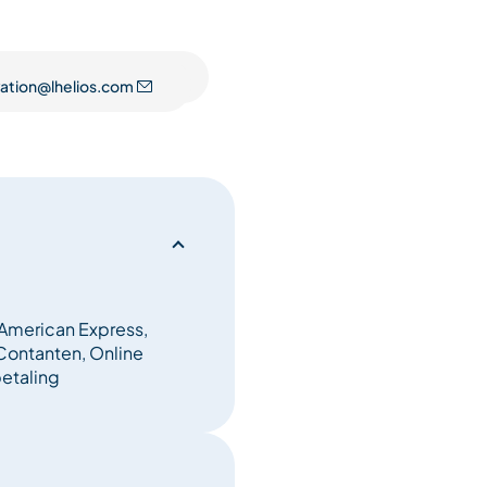
vation@lhelios.com
, American Express,
Contanten, Online
betaling