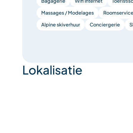
Bagagerie
Wifi Internet
Toeristi
Massages / Modelages
Roomservic
Alpine skiverhuur
Conciergerie
S
Lokalisatie