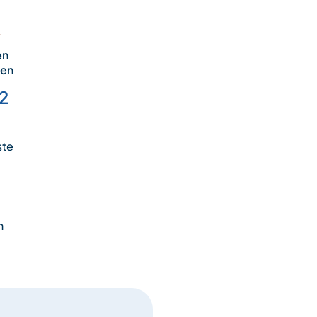
en
ten
2
ste
n