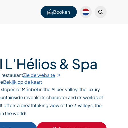
Booken
 L’Hélios & Spa
 restaurant
Zie de website
re
Bekijk op de kaart
lopes of Méribel in the Allues valley, the luxury
untainside reveals its character and its worlds of
t offers a breathtaking view of the 3 Valleys, the
 in the world!