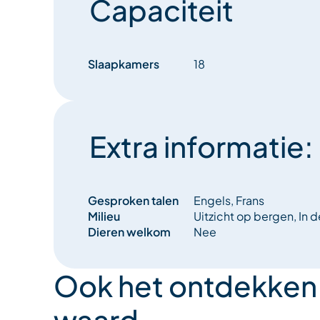
Capaciteit
Slaapkamers
18
Extra informatie:
Gesproken talen
Engels, Frans
Milieu
Uitzicht op bergen, In d
Dieren welkom
Nee
Ook het ontdekken
waard