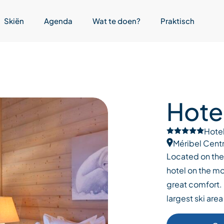
Skiën
Agenda
Wat te doen?
Praktisch
Hotel
Hotel
Méribel Cent
Located on the s
hotel on the mo
great comfort. I
largest ski area