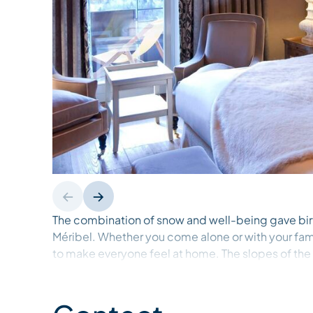
The combination of snow and well-being gave birth
Méribel. Whether you come alone or with your fam
to make everyone feel at home. The slopes of the l
are at your feet. A Wellness area takes care of your
decor, L'Hélios revisits the stay in the mountains.
welcome guarantees you an exceptional stay in the