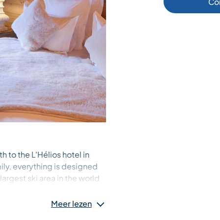
Co
 to the L'Hélios hotel in
ily, everything is designed
argest ski area in the world
 well-being. In its refined
 A warm and attentive
Meer lezen
 heart of the 3 Valleys.