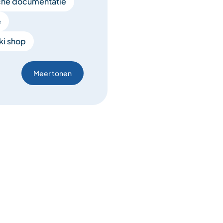
sche documentatie
e
ki shop
Meer tonen