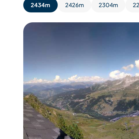
2434m
2426m
2304m
2