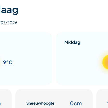
daag
8/07/2026
Middag
9°C
m
0cm
Sneeuwhoogte