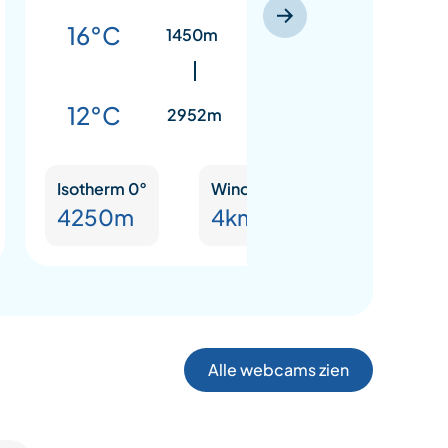
16°C
26°C
1
1450m
12°C
14°C
1
2952m
Isotherm 0°
Wind op hoogte
Iso
4250m
4km/h
41
Alle webcams zien