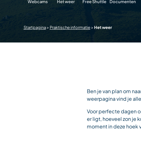
Webcams
Het weer
Free Shuttle
Documenten
Startpagina
>
Praktische informatie
>
Het weer
Ben je van plan om naa
weerpagina vind je al
Voor perfecte dagen o
er ligt, hoeveel zon j
moment in deze hoek v