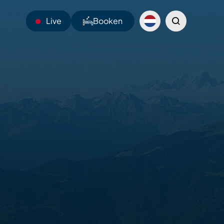
Live
Booken
14°C
Webcams
Shuttles
Sentiers