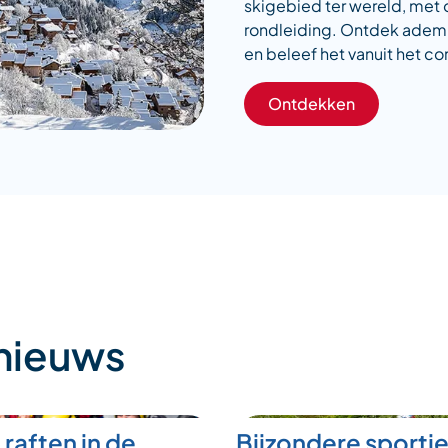
skigebied ter wereld, met 
rondleiding. Ontdek ad
en beleef het vanuit het co
Ontdekken
 nieuws
 raften in de
Bijzondere sporti