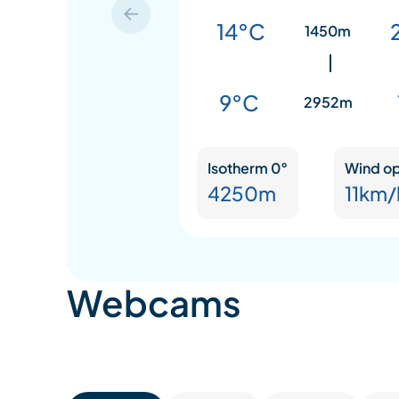
14°C
1450m
9°C
2952m
Isotherm 0°
Wind op
4250m
11km/
Webcams