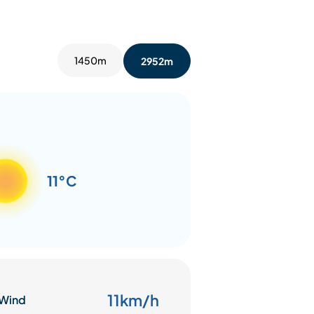
1450m
2952m
11°C
11km/h
Wind