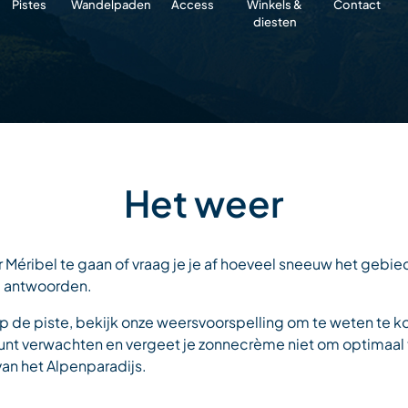
Pistes
Wandelpaden
Access
Winkels &
Contact
diesten
Het weer
r Méribel te gaan of vraag je je af hoeveel sneeuw het gebi
le antwoorden.
p de piste, bekijk onze weersvoorspelling om te weten te
e kunt verwachten en vergeet je zonnecrème niet om optimaal 
an het Alpenparadijs.