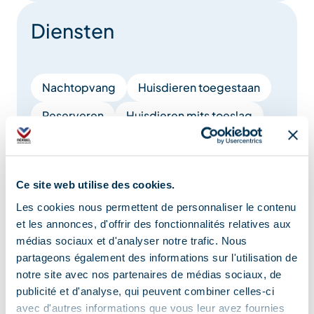
Diensten
Nachtopvang
Huisdieren toegestaan
Reserveren
Huisdieren mits toeslag
Bagagerie
Wifi Internet
Toeristische documentatie
Ce site web utilise des cookies.
Toeristeninformatie
Les cookies nous permettent de personnaliser le contenu
et les annonces, d'offrir des fonctionnalités relatives aux
Reserveren diensten
Horeca
médias sociaux et d'analyser notre trafic. Nous
brunch
partageons également des informations sur l'utilisation de
notre site avec nos partenaires de médias sociaux, de
publicité et d'analyse, qui peuvent combiner celles-ci
Meer tonen
avec d'autres informations que vous leur avez fournies