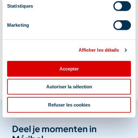
Statistiques
Ja
Marketing
Afficher les détails
Informatie bijgewerkt op
01/27/2026
.
Accepter
Autoriser la sélection
Refuser les cookies
Deel je momenten in