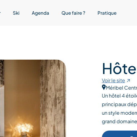
r
Ski
Agenda
Que faire ?
Pratique
Hôtel
Voir le site
Méribel Cent
Un hôtel 4 étoi
principaux dép
un style modern
grand domaine 