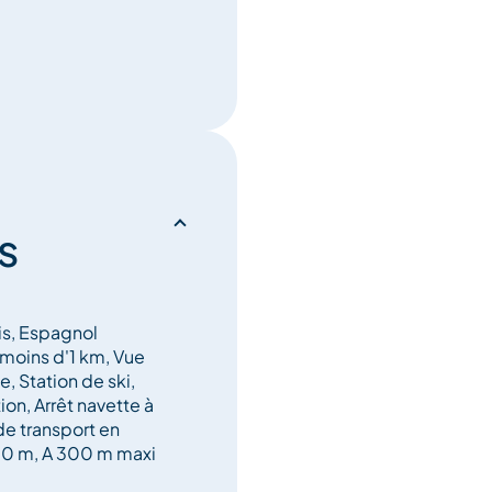
s
is, Espagnol
 à moins d'1 km, Vue
 Station de ski,
ion, Arrêt navette à
de transport en
0 m, A 300 m maxi