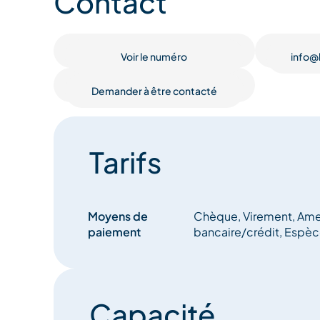
Contact
Possibilité de stocker les plats si les personnes vi
Voir le numéro
info@
Possibilité d’accueillir les 2 catégories de chiens
Demander à être contacté
Possibilité de lits doubles ou lits jumeaux
Sanitaires avec douche ou baignoire et avec wc 
Tarifs
Espace bien-être avec spa, hammam et sauna
Espace de restauration pour tous les repas et bar
Moyens de
Chèque, Virement, Amer
1 place de parking PMR payant en face de l’entrée 
paiement
bancaire/crédit, Espè
mètres de large et à une distance inférieure à 10
Capacité