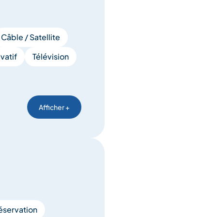
Câble / Satellite
vatif
Télévision
Afficher +
éservation