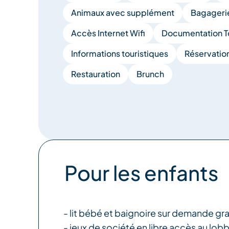
Animaux avec supplément
Bagageri
Accès Internet Wifi
Documentation To
Informations touristiques
Réservation
Restauration
Brunch
Pour les enfants
- lit bébé et baignoire sur demande gr
- jeux de société en libre accès au lob