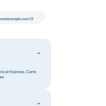
ennent avec leur nourriture
hoteltremplin.com
séparé ou pas
ican Express, Carte
de l’hôtel supérieur à 3.3
ces
0 mètres