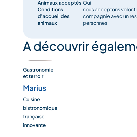
Animaux acceptés
Oui
Conditions
nous acceptons volonti
d'accueil des
compagnie avec un resp
animaux
personnes
A découvrir égalem
Gastronomie
et terroir
Marius
Cuisine
bistronomique
française
innovante