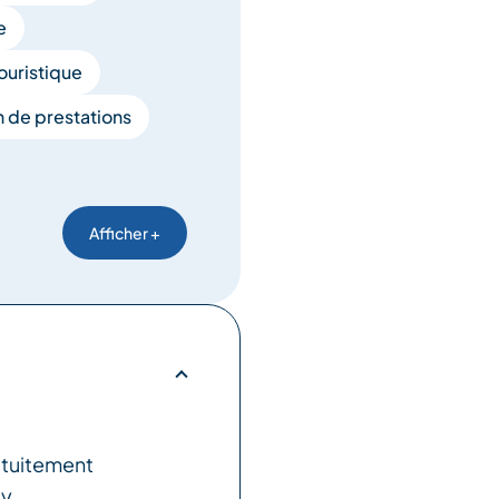
e
uristique
 de prestations
Afficher +
atuitement
by