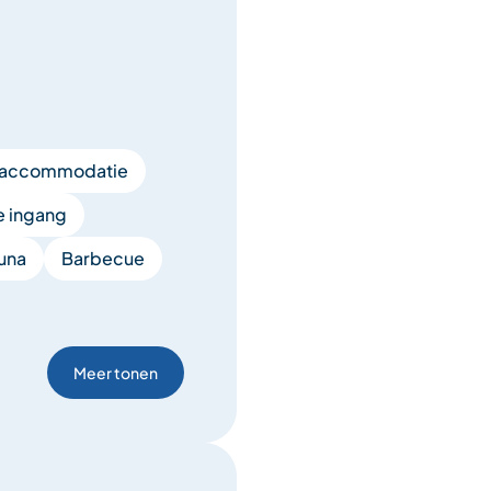
badlinnen.
e accommodatie
e ingang
 wordt gemaakt, voor
una
Barbecue
Meer tonen
an het chalet