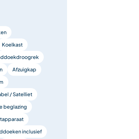
ken
Koelkast
ddoekdroogrek
n
Afzuigkap
cm
bel / Satelliet
e beglazing
etapparaat
ddoeken inclusief