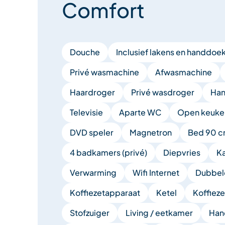
Comfort
Douche
Inclusief lakens en handdoe
Privé wasmachine
Afwasmachine
Haardroger
Privé wasdroger
Han
Televisie
Aparte WC
Open keuke
DVD speler
Magnetron
Bed 90 
4 badkamers (privé)
Diepvries
Ka
Verwarming
Wifi Internet
Dubbel
Koffiezetapparaat
Ketel
Koffiez
Stofzuiger
Living / eetkamer
Han