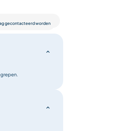
& douche met wasruimte:
raag gecontacteerd worden
soonsbed, badkamer en
egrepen.
en grote ramen op het
n de natuur