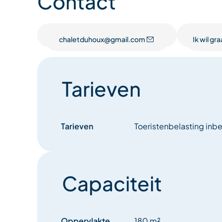
Contact
Skikamer met skischoendroger en toilet
Niveau -1 (begane grond van het chalet): sauna 
chaletduhoux@gmail.com
Ik wil g
wasmachine
Niveau +1:
Tarieven
– Slaapkamers 2 & 3: slaapkamers met tweeper
toilet, op het noorden gelegen.
Tarieven
Toeristenbelasting inb
Verdieping +2:
woonkamer: grote woonkamer met hoog plafond 
Capaciteit
zuiden: prachtig uitzicht op de Saulire, de kapel e
Grote open haard, eethoek / televisie / spelletjes
Oppervlakte
180 m²