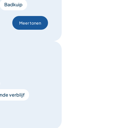
Badkuip
Meer tonen
de verblijf