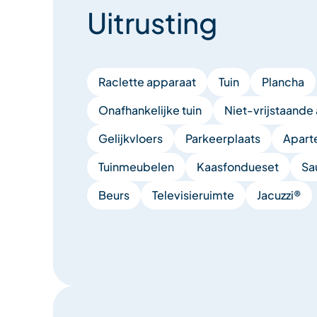
Uitrusting
Inbegrepen diensten:
– hout voor de open haard
Raclette apparaat
Tuin
Plancha
– huishoudlinnen: beddengoed / keukenlinnen / 
Onafhankelijke tuin
Niet-vrijstaand
– bedden opgemaakt bij aankomst:
Gelijkvloers
Parkeerplaats
Apart
– buitenparkeerplaats die regelmatig sneeuwvrij
Tuinmeubelen
Kaasfondueset
Sa
maximaal 5 voertuigen.
Beurs
Televisieruimte
Jacuzzi®
– wifi / Netflix
– de toeristenbelasting is inbegrepen in de prijs v