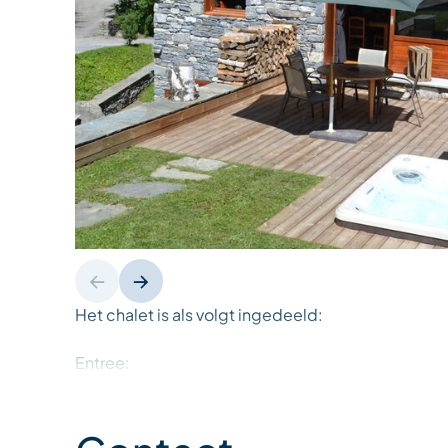
Het chalet is als volgt ingedeeld:
Entree:
Een kleine slaapkamer: een eenpersoonsbed met 