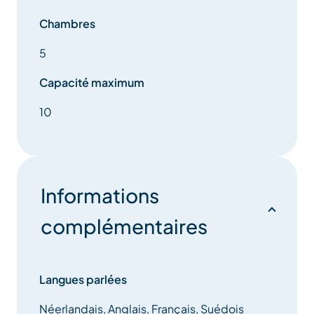
nespresso, lave vaisselle 12 couverts,
Chambres
presse-agrume, appareil double fondue, raclette…
5
Capacité maximum
Grande Terrasse sud équipée avec jacuzzi transats et
salon de jardin de plein pied .
10
Niveau +3 :
2 chambre 4&5 : lit double ou 2 lits simples avec
Informations
salle de bains toilettes exposées Nord .
complémentaires
Niveau + 4 : une grande chambre soupentée avec
salle de bains toilettes exposée ouest.
Langues parlées
Néerlandais, Anglais, Français, Suédois
Service Inclus :