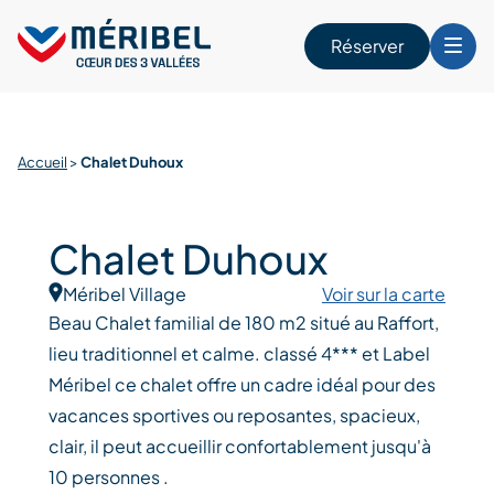
Skip
to
Réserver
content
r
Accueil
>
Chalet Duhoux
Chalet Duhoux
Méribel Village
Voir sur la carte
Beau Chalet familial de 180 m2 situé au Raffort,
lieu traditionnel et calme. classé 4*** et Label
Méribel ce chalet offre un cadre idéal pour des
vacances sportives ou reposantes, spacieux,
clair, il peut accueillir confortablement jusqu'à
10 personnes .