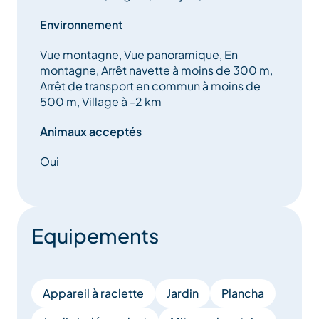
Environnement
– bois pour la cheminée
Vue montagne, Vue panoramique, En
– linge de maison : literie / cuisine / bains .
montagne, Arrêt navette à moins de 300 m,
Arrêt de transport en commun à moins de
– lits faits à l’arrivée :
500 m, Village à -2 km
Animaux acceptés
– stationnement extérieur déneigé régulièrement
jusqu’à 5 véhicules .
Oui
– WIFI / netflix
– la taxe de séjour est incluse dans le tarif du chalet
Equipements
Appareil à raclette
Jardin
Plancha