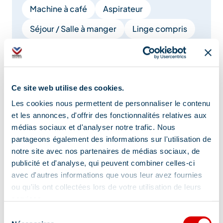
Machine à café
Aspirateur
Séjour / Salle à manger
Linge compris
Cheminée / Poêle
Canapé
Four
Baignoire
Ce site web utilise des cookies.
Afficher +
Les cookies nous permettent de personnaliser le contenu
et les annonces, d'offrir des fonctionnalités relatives aux
médias sociaux et d'analyser notre trafic. Nous
Services
partageons également des informations sur l'utilisation de
notre site avec nos partenaires de médias sociaux, de
publicité et d'analyse, qui peuvent combiner celles-ci
avec d'autres informations que vous leur avez fournies
Animaux acceptés
Réservation
ou qu'ils ont collectées lors de votre utilisation de leurs
services.
Informations touristiques
Sélection
Ménage en fin de séjour