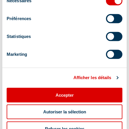
Nécessaires
du
consentement
Lits faits à l'arrivée
Préférences
Localisation
Statistiques
Marketing
Afficher les détails
Accepter
Autoriser la sélection
Refuser les cookies