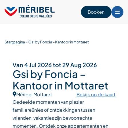
Skip
to
Booken
content
n
Startpagina
>
Gsi by Foncia – Kantoor in Mottaret
Van 4 Jul 2026 tot 29 Aug 2026
Gsi by Foncia –
Kantoor in Mottaret
Méribel Mottaret
Bekijk op de kaart
Gedeelde momenten van plezier,
familiereünies of ontdekkingen tussen
vrienden, vakanties zijn bevoorrechte
momenten. Ontdek onze appartementen en