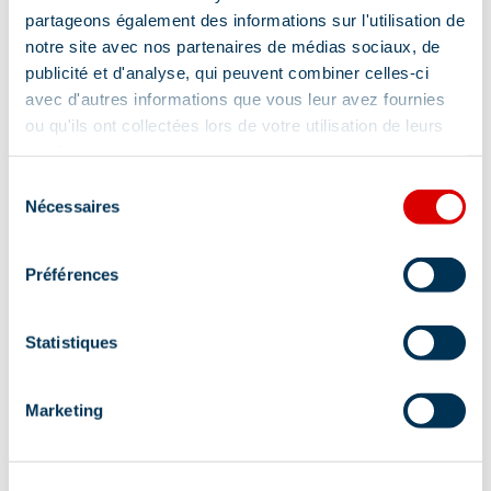
partageons également des informations sur l'utilisation de
notre site avec nos partenaires de médias sociaux, de
Gesproken talen
publicité et d'analyse, qui peuvent combiner celles-ci
Engels, Frans
avec d'autres informations que vous leur avez fournies
ou qu'ils ont collectées lors de votre utilisation de leurs
Dieren welkom
services.
Sélection
Ja
Nécessaires
du
consentement
Préférences
Diensten
Statistiques
Huisdieren toegestaan
Marketing
Lokalisatie